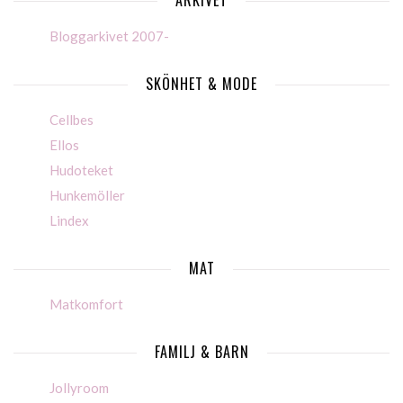
ARKIVET
Bloggarkivet 2007-
SKÖNHET & MODE
Cellbes
Ellos
Hudoteket
Hunkemöller
Lindex
MAT
Matkomfort
FAMILJ & BARN
Jollyroom