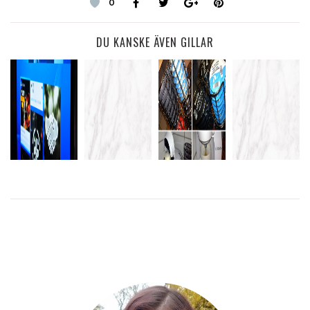
0
DU KANSKE ÄVEN GILLAR
NÄSTAN
EN MYSIG
KLAR MED
HELG MED
THE
MINA
EDSVIKEN
MIN
OSCARS
FÖRSTA
ÄLSKLING
KURSER
LÄS
MER
LÄS
MER
LÄS
MER
LÄS