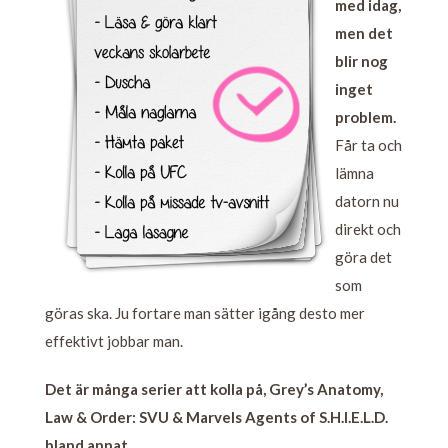
med idag,
men det
blir nog
inget
problem.
Får ta och
lämna
datorn nu
direkt och
göra det
som
göras ska. Ju fortare man sätter igång desto mer
effektivt jobbar man.
Det är många serier att kolla på, Grey’s Anatomy,
Law & Order: SVU & Marvels Agents of S.H.I.E.L.D.
bland annat.