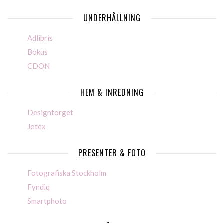
UNDERHÅLLNING
Adlibris
Bokus
CDON
HEM & INREDNING
Designtorget
Jotex
PRESENTER & FOTO
Fotografiska Stockholm
Fyndiq
Smartphoto