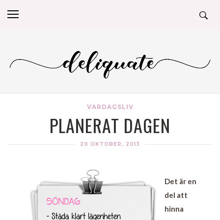
VARDAGSLIV
PLANERAT DAGEN
20 OKTOBER, 2013
Det är en
del att
hinna