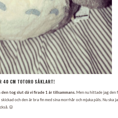
R 40 CM TOTORO SÅKLART!
den tog slut då vi firade 1 år tillsammans.
Men nu hittade jag den 
bt skickad och den är bra fin med sina morrhår och mjuka päls. Nu ska j
ckså. 😛