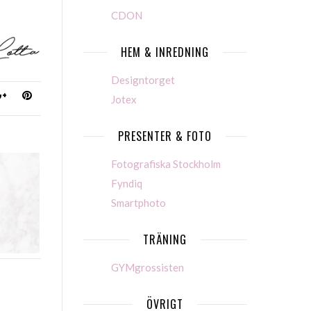
CDON
HEM & INREDNING
Designtorget
Jotex
PRESENTER & FOTO
Fotografiska Stockholm
Fyndiq
Smartphoto
TRÄNING
GYMgrossisten
ÖVRIGT