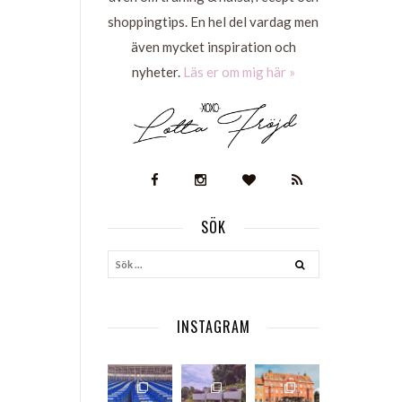
shoppingtips. En hel del vardag men
även mycket inspiration och
nyheter.
Läs er om mig här »
SÖK
S
INSTAGRAM