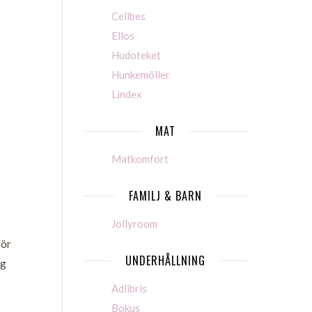
Cellbes
Ellos
Hudoteket
Hunkemöller
Lindex
MAT
Matkomfort
FAMILJ & BARN
Jollyroom
för
UNDERHÅLLNING
ag
Adlibris
Bokus