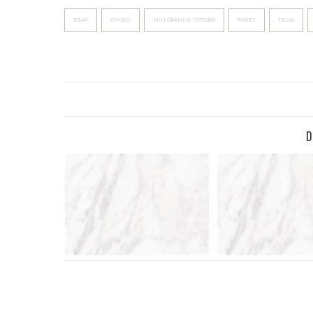
EBAY
GHIBLI
MIN GRANNE TOTORO
PAKET
TELIA
D