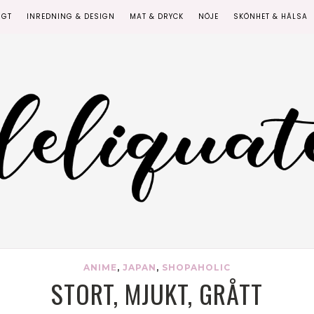
IGT
INREDNING & DESIGN
MAT & DRYCK
NÖJE
SKÖNHET & HÄLSA
ANIME
,
JAPAN
,
SHOPAHOLIC
STORT, MJUKT, GRÅTT