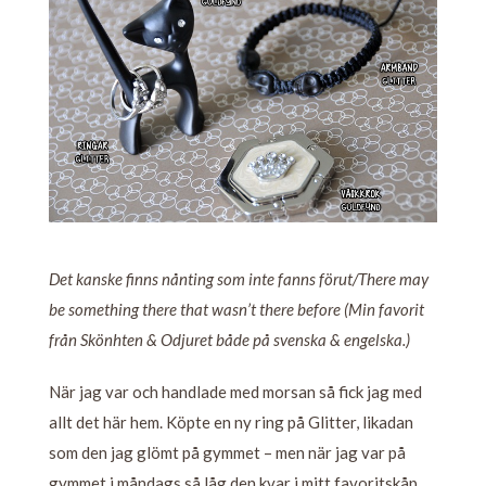
Det kanske finns nånting som inte fanns förut/There may
be something there that wasn’t there before (Min favorit
från Skönhten & Odjuret både på svenska & engelska.)
När jag var och handlade med morsan så fick jag med
allt det här hem. Köpte en ny ring på Glitter, likadan
som den jag glömt på gymmet – men när jag var på
gymmet i måndags så låg den kvar i mitt favoritskåp