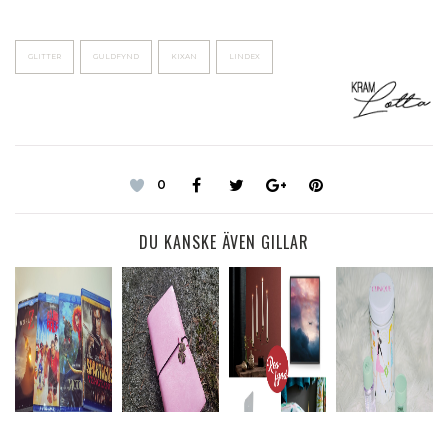
GLITTER
GULDFYND
KIXAN
LINDEX
0
DU KANSKE ÄVEN GILLAR