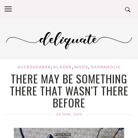
ACCESSOARER
,
KLÄDER
,
MODE
,
SHOPAHOLIC
THERE MAY BE SOMETHING
THERE THAT WASN’T THERE
BEFORE
26 JUNI, 2013