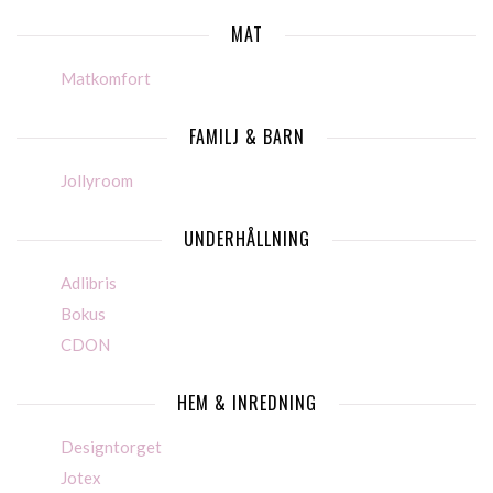
MAT
Matkomfort
FAMILJ & BARN
Jollyroom
UNDERHÅLLNING
Adlibris
Bokus
CDON
HEM & INREDNING
Designtorget
Jotex