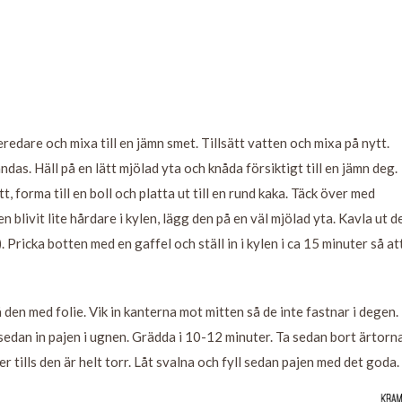
redare och mixa till en jämn smet. Tillsätt vatten och mixa på nytt.
ndas. Häll på en lätt mjölad yta och knåda försiktigt till en jämn deg.
 forma till en boll och platta ut till en rund kaka. Täck över med
en blivit lite hårdare i kylen, lägg den på en väl mjölad yta. Kavla ut d
 Pricka botten med en gaffel och ställ in i kylen i ca 15 minuter så at
 den med folie. Vik in kanterna mot mitten så de inte fastnar i degen.
 sedan in pajen i ugnen. Grädda i 10-12 minuter. Ta sedan bort ärtorn
 tills den är helt torr. Låt svalna och fyll sedan pajen med det goda.