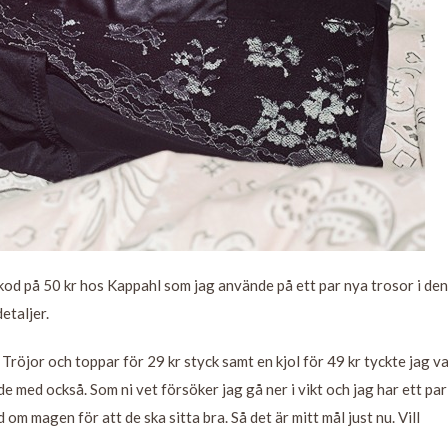
 kod på 50 kr hos Kappahl som jag använde på ett par nya trosor i den
etaljer.
 Tröjor och toppar för 29 kr styck samt en kjol för 49 kr tyckte jag v
jde med också. Som ni vet försöker jag gå ner i vikt och jag har ett par
d om magen för att de ska sitta bra. Så det är mitt mål just nu. Vill