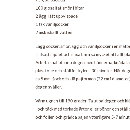
100 g osaltat smör i bitar
2 ägg, lätt uppvispade
1 tsk vaniljsocker
2 msk iskallt vatten
Lägg socker, smör, ägg och vaniljsocker i en matbe
Tillsätt mjölet och mixa bara så mycket att allt bla
Arbeta snabbt ihop degen med händerna, knåda lätt,
plastfolie och ställ in i kylen i 30 minuter. När deg
ca 5 mm tjock och klä pajformen (22 cm i diameter).
degen sväller.
Värm ugnen till 190 grader. Ta ut pajdegen och klä
i och täck med torkade ärtor eller bönor och ställ
och folien och grädda pajen ytterligare 5-7 minuter