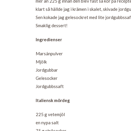
mer än 225 g innan den blev fast så kör på recepte
klart så hällde jag i krämen i skalet, skivade jordg
Sen kokade jag gelesockret med lite jordgubbssaft o
Smaklig dessert!
Ingredienser
Marsánpulver
Mjölk
Jordgubbar
Gelesocker
Jordgubbssaft
Italiensk mördeg
225 g vetemjöl
en nypa salt
75 g strösocker