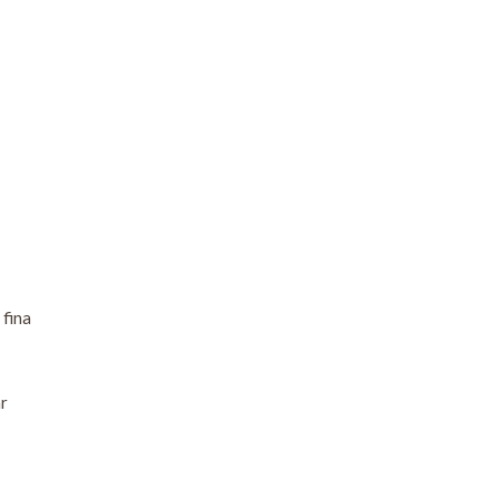
S
 fina
ar