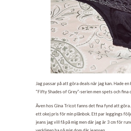
Jag passar på att göra deals när jag kan. Hade en
“Fifty Shades of Grey”-serien men spets och fina d
Även hos Gina Tricot fanns det fina fynd att göra.
ett okej pris för min plånbok. Ett par leggings föl
jeans jag vill få på mig men där jag är 3 cm för run
verkligen ha på mig dom där jeansen…