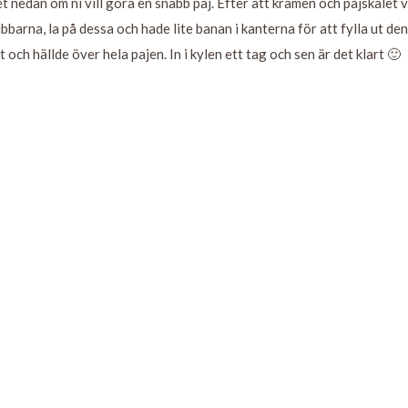
t nedan om ni vill göra en snabb paj. Efter att krämen och pajskalet 
ubbarna, la på dessa och hade lite banan i kanterna för att fylla ut den
ch hällde över hela pajen. In i kylen ett tag och sen är det klart 🙂