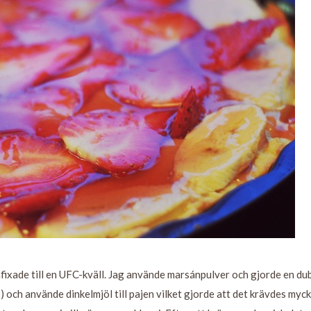
fixade till en UFC-kväll. Jag använde marsánpulver och gjorde en du
) och använde dinkelmjöl till pajen vilket gjorde att det krävdes myc