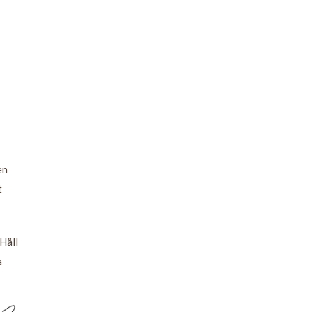
en
t
 Häll
a