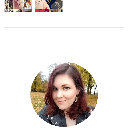
ALLT FÖR
HÄLSAN,
COMIC CON
MYCKET
ACADERMIA
EN PERFEKT
GAMEX
SEDAN SIST
& STHLM
BLUS
2014
FOOD &
WINE
LÄS
LÄS
MER
MER
LÄS
MER
LÄS
MER