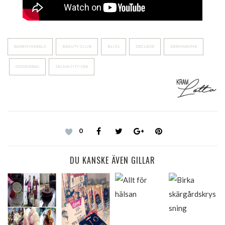
BAREMINERALS
BEAUTY CLUB
BLISS
DECLEOR
DERMAROME
GOODIEBAG
SELMA CITY SPA
0
DU KANSKE ÄVEN GILLAR