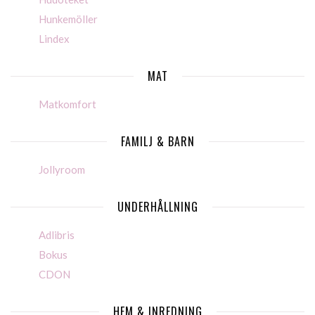
Hunkemöller
Lindex
MAT
Matkomfort
FAMILJ & BARN
Jollyroom
UNDERHÅLLNING
Adlibris
Bokus
CDON
HEM & INREDNING