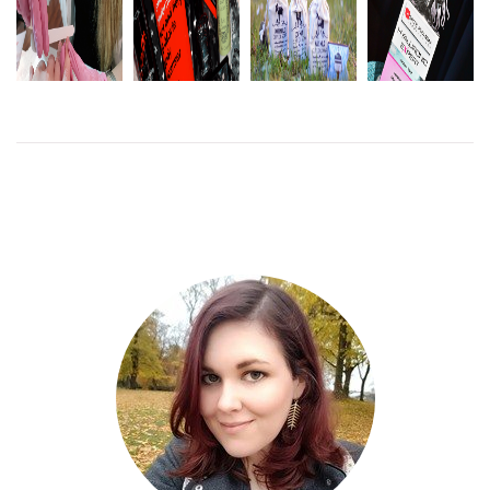
MANIKYR
DECEMBERBOXEN
BUZZADOR:
HOS
VÄLDOFTANDE
– GLOSSYBOX:
HYALURONIC
SCRATCH
OLIVTVÅLAR
ANNIVERSARY
EXPERT
NAILS
GLOSSY
LÄS
MER
LÄS
MER
LÄS
LÄS MER
MER