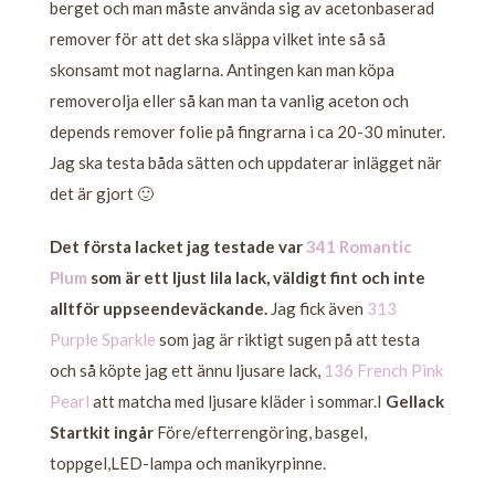
berget och man måste använda sig av acetonbaserad
remover för att det ska släppa vilket inte så så
skonsamt mot naglarna. Antingen kan man köpa
removerolja eller så kan man ta vanlig aceton och
depends remover folie på fingrarna i ca 20-30 minuter.
Jag ska testa båda sätten och uppdaterar inlägget när
det är gjort 🙂
Det första lacket jag testade var
341 Romantic
Plum
som är ett ljust lila lack, väldigt fint och inte
alltför uppseendeväckande.
Jag fick även
313
Purple Sparkle
som jag är riktigt sugen på att testa
och så köpte jag ett ännu ljusare lack,
136 French Pink
Pearl
att matcha med ljusare kläder i sommar.I
Gellack
Startkit ingår
Före/efterrengöring, basgel,
toppgel,LED-lampa och manikyrpinne.