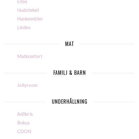
Ellos
Hudoteket
Hunkemöller
Lindex
MAT
Matkomfort
FAMILJ & BARN
Jollyroom
UNDERHÅLLNING
Adlibris
Bokus
CDON