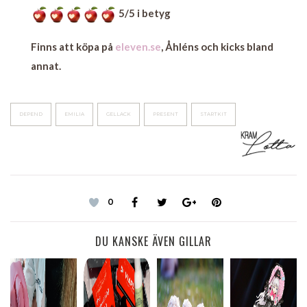
5/5 i betyg
Finns att köpa på
eleven.se
, Åhléns och kicks bland
annat.
DEPEND
EMILIA
GELLACK
PRESENT
STARTKIT
0
DU KANSKE ÄVEN GILLAR