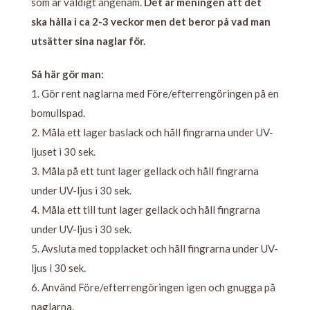
som är väldigt angenäm.
Det är meningen att det
ska hålla i ca 2-3 veckor men det beror på vad man
utsätter sina naglar för.
Så här gör man:
1. Gör rent naglarna med
Före/efterrengöring
en på en
bomullspad.
2. Måla ett lager baslack och håll fingrarna under UV-
ljuset i 30 sek.
3. Måla på ett tunt lager gellack och håll fingrarna
under UV-ljus i 30 sek.
4. Måla ett till tunt lager gellack och håll fingrarna
under UV-ljus i 30 sek.
5. Avsluta med topplacket och håll fingrarna under UV-
ljus i 30 sek.
6. Använd
Före/efterrengöring
en igen och gnugga på
naglarna.