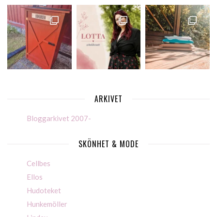
ARKIVET
Bloggarkivet 2007-
SKÖNHET & MODE
Cellbes
Ellos
Hudoteket
Hunkemöller