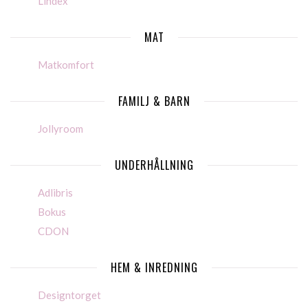
Lindex
MAT
Matkomfort
FAMILJ & BARN
Jollyroom
UNDERHÅLLNING
Adlibris
Bokus
CDON
HEM & INREDNING
Designtorget