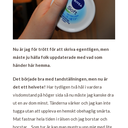
Nu är jag för trött för att skriva egentligen, men
måste ju hålla folk uppdaterade med vad som
händer här hemma.
Det började bra med tandställningen, men nu är
det ett helvete!
Har tydligen två hål i vardera
visdomstand på höger sida så nu måste jag kanske dra
ut en av dom minst. Tänderna värker och jag kan inte
tugga utan att uppleva en hemskt obehaglig smärta.
Mat fastnar hela tiden i rälsen och jag borstar och
borstar… Som tur är kan man muntra upp mig med lite