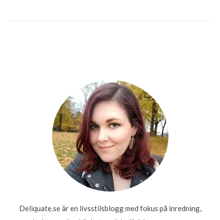
BE A
LITE BILDER
NATT I
INGEN
CACTUS IN
FRÅN VÅR
STADEN PÅ
VIDARE DAG
A WORLD
JULAFTON
SKANSEN
IDAG
OF DELICATE
FLOWERS
LÄS
LÄS
LÄS
MER
MER
MER
LÄS
MER
Deliquate.se är en livsstilsblogg med fokus på inredning,