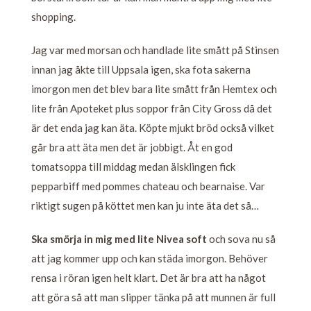
shopping.
Jag var med morsan och handlade lite smått på Stinsen
innan jag åkte till Uppsala igen, ska fota sakerna
imorgon men det blev bara lite smått från Hemtex och
lite från Apoteket plus soppor från City Gross då det
är det enda jag kan äta. Köpte mjukt bröd också vilket
går bra att äta men det är jobbigt. Åt en god
tomatsoppa till middag medan älsklingen fick
pepparbiff med pommes chateau och bearnaise. Var
riktigt sugen på köttet men kan ju inte äta det så…
Ska smörja in mig med lite Nivea soft
och sova nu så
att jag kommer upp och kan städa imorgon. Behöver
rensa i röran igen helt klart. Det är bra att ha något
att göra så att man slipper tänka på att munnen är full