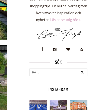
shoppingtips. En hel del vardag men
även mycket inspiration och
nyheter.
Läs er om mig här »
SÖK
S
INSTAGRAM