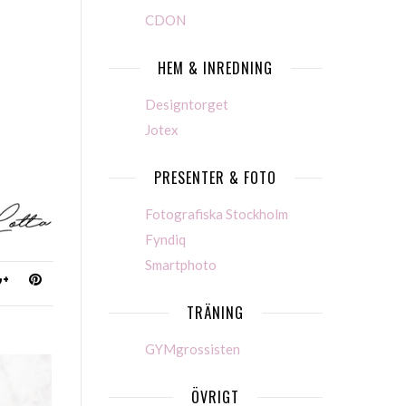
CDON
HEM & INREDNING
Designtorget
Jotex
PRESENTER & FOTO
Fotografiska Stockholm
Fyndiq
Smartphoto
TRÄNING
GYMgrossisten
ÖVRIGT