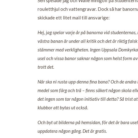
Sen spelade jag och Walle minigolf på Studentern
rouletthjul och vattengravar. Dock så har banorna f
skickade ett litet mail till ansvarige:
Hej, jag spelar varje år på banorna vid studenternas
västra banan är under all kritik och det är riktig fa
stämmer med verkligheten. Ingen Uppsala Domkyrka 
usel och vissa banor saknar någon som helst form a
trott det.
När ska ni rusta upp denna fina bana? Och de andra 
medel som färg och trä – finns säkert någon skola elle
det ingen som tar någon initiativ till detta? Så trist
klubbor att bytas ut också.
Och byt ut bilderna på hemsidan, för det är bara usel
uppdatera någon gång. Det är gratis.