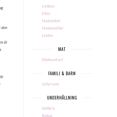
Cellbes
ag
Ellos
Hudoteket
t den
Hunkemöller
Lindex
en är
MAT
a
Matkomfort
FAMILJ & BARN
 är
Jollyroom
a
UNDERHÅLLNING
Adlibris
Bokus