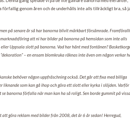
as. Denna gång spelade vi på de lite galnare banorna med elefanter,
örfallig genom åren och de underhålls inte alls tillräckligt bra, så j
, men på senare år så har banorna blivit märkbart försämrade. Framförall
lsk marknadsföring att ni har bilder på banorna på hemsidan som inte alls
eller Uppsala slott på banorna. Vad har hänt med fontänen? Basketkorg
v “dekoration” – en ensam blomkruka räknas inte även om någon verkar h
kanske behöver någon uppfräschning också. Det går att fixa med billiga
r liknande som kan gå ihop och göra ett slott eller kyrka i slöjden. Varför
 att se banorna förfalla när man kan ha så roligt. Sen borde gummit på viss
t att göra reklam med bilder från 2008, det är 6 år sedan! Herregud,