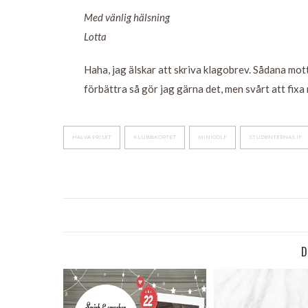
Med vänlig hälsning
Lotta
Haha, jag älskar att skriva klagobrev. Sådana mot
förbättra så gör jag gärna det, men svårt att fixa 
HALVA PRISET
KLUBBKORTET
MINIGOLF
STUDENTERNAS IF
D