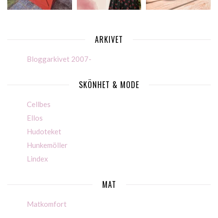
ARKIVET
Bloggarkivet 2007-
SKÖNHET & MODE
Cellbes
Ellos
Hudoteket
Hunkemöller
Lindex
MAT
Matkomfort