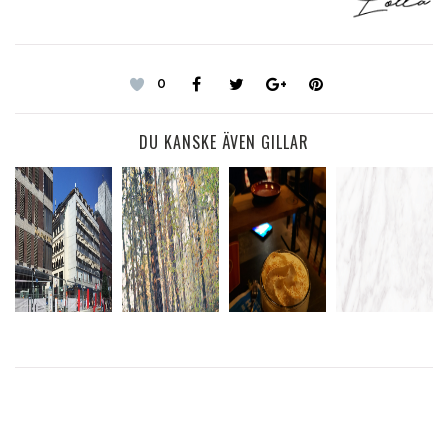
0
DU KANSKE ÄVEN GILLAR
FREDAGEN
JAG ÄR
ÄNNU ETT
HETT I
BLEV
ALDRIG
BESÖK PÅ