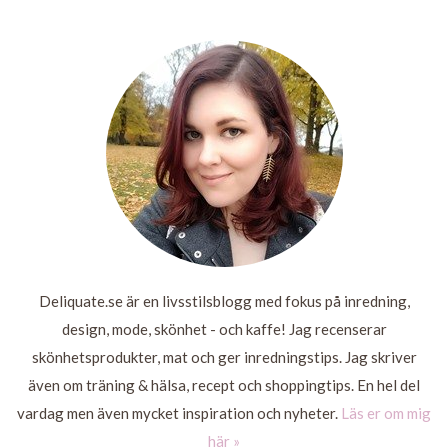
STOCKHOLM
HÄNDELSEFULL
FÖRBEREDD
PINCHOS
(MYSIG)
LÄS
MER
LÄS
LÄS
MER
MER
LÄS
MER
Deliquate.se är en livsstilsblogg med fokus på inredning,
design, mode, skönhet - och kaffe! Jag recenserar
skönhetsprodukter, mat och ger inredningstips. Jag skriver
även om träning & hälsa, recept och shoppingtips. En hel del
vardag men även mycket inspiration och nyheter.
Läs er om mig
här »