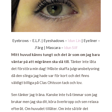
Eyebrows – E.L.F. | Eyeshadows –
Idun Lin
| Eyeliner –
.Färg | Mascara –
Idun Silf
Mitt huvud känns tungt och det är som om jag bara
väntar på att migränen ska slå till.
Tänker inte låta
det förstöra min dag! Måste skaffa julgransbelysning
då den slinga jag hade var för kort och det finns
väldigt billiga på Clas Ohlsson tack och lov.
Sen tänker jag träna. Kanske inte två timmar som jag
brukar men jag ska dit, köra överkropp och sen relaxa
efteråt. Om huvudet tillåter. Om inte så blir det