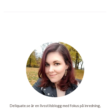
YOU JUST
SHOT AN
UNARMED
GLOSSYBOX
MAN! WELL,
VACKERT
AVSLAPPNANDE
– 10 YEARS
HE SHOULD
VÄDER
BAD
OF BEAUTY
HAVE
ARMED
LÄS
LÄS
HIMSELF. . .
MER
MER
LÄS
MER
LÄS
MER
Deliquate.se är en livsstilsblogg med fokus på inredning,