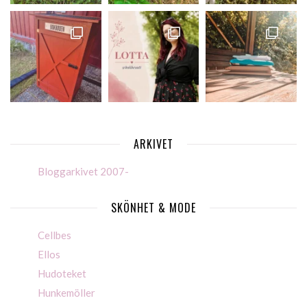
ARKIVET
Bloggarkivet 2007-
SKÖNHET & MODE
Cellbes
Ellos
Hudoteket
Hunkemöller