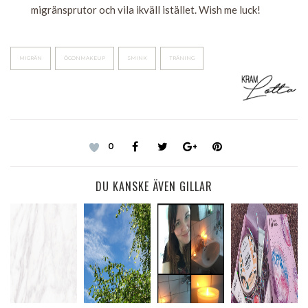
migränsprutor och vila ikväll istället. Wish me luck!
MIGRÄN
ÖGONMAKEUP
SMINK
TRÄNING
0
DU KANSKE ÄVEN GILLAR