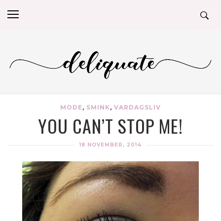
MODE
,
SMINK
,
VARDAGSLIV
YOU CAN’T STOP ME!
18 NOVEMBER, 2014