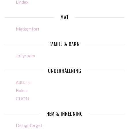
Lindex
MAT
Matkomfort
FAMILJ & BARN
Jollyroom
UNDERHÅLLNING
Adlibris
Bokus
CDON
HEM & INREDNING
Designtorget