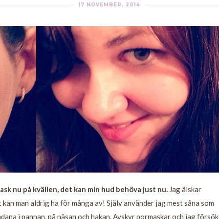
17 NOVEMBER, 2014
sk nu på kvällen, det kan min hud behöva just nu.
Jag älskar
nt kan man aldrig ha för många av! Själv använder jag mest såna som
sådana i pannan, på näsan och hakan. Avskyr pormaskar och jag försök