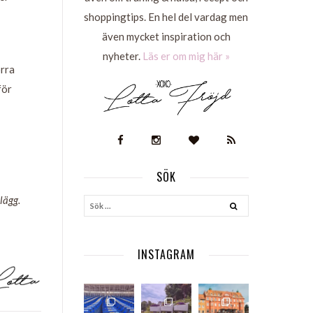
shoppingtips. En hel del vardag men
även mycket inspiration och
nyheter.
Läs er om mig här »
orra
för
SÖK
S
lägg.
INSTAGRAM