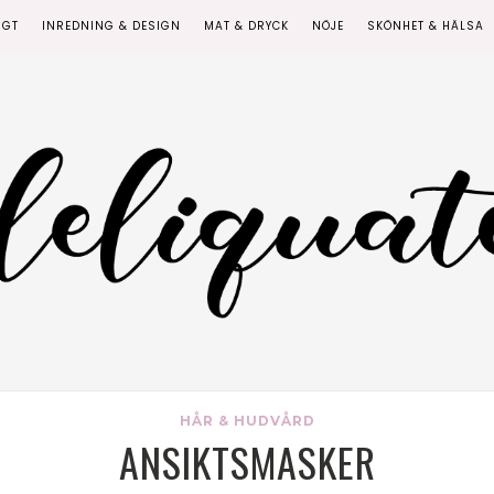
IGT
INREDNING & DESIGN
MAT & DRYCK
NÖJE
SKÖNHET & HÄLSA
HÅR & HUDVÅRD
ANSIKTSMASKER