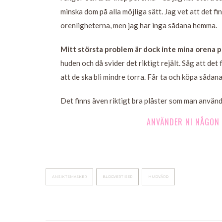
minska dom på alla möjliga sätt. Jag vet att det f
orenligheterna, men jag har inga sådana hemma.
Mitt största problem är dock inte mina orena p
huden och då svider det riktigt rejält. Såg att de
att de ska bli mindre torra. Får ta och köpa sådana
Det finns även riktigt bra plåster som man använd
ANVÄNDER NI NÅGON 
ANSIKTSMASKER
BLOGVERTISER
HUDVÅRD