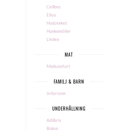
Cellbes
Ellos
Hudoteket
Hunkemöller
Lindex
MAT
Matkomfort
FAMILJ & BARN
Jollyroom
UNDERHÅLLNING
Adlibris
Bokus