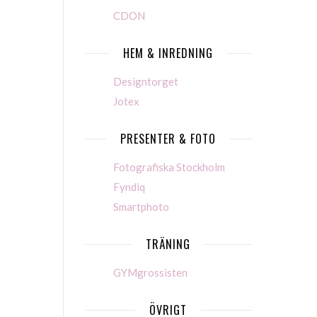
CDON
HEM & INREDNING
Designtorget
Jotex
PRESENTER & FOTO
Fotografiska Stockholm
Fyndiq
Smartphoto
TRÄNING
GYMgrossisten
ÖVRIGT