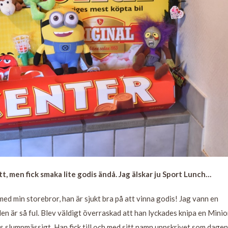
tt, men fick smaka lite godis ändå. Jag älskar ju Sport Lunch…
 med min storebror, han är sjukt bra på att vinna godis! Jag vann en
den är så ful. Blev väldigt överraskad att han lyckades knipa en Mini
s slumpmässigt. Han fick till och med sitt namn uppskrivet som dage