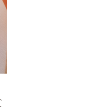
on
ns