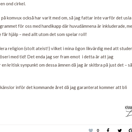
en ond cirkel.
på komvux också har varit med om, så jag fattar inte varför det usla
programmet för oss med handikapp där huvudämnena är inkluderade, m
e får hjälp – med allt utom det som spelar roll!
era religion (stolt ateist!) vilket i mina ögon likvärdig med att stude
öseri med tid! Det enda jag ser fram emot i detta är att jag
en kritisk synpunkt om dessa ämnen då jag är skitbra på just det – så
 känslor inför det kommande året då jag garanterat kommer att bli
0