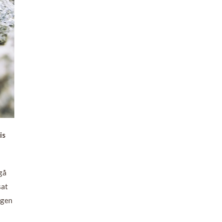
is
gå
sat
ngen