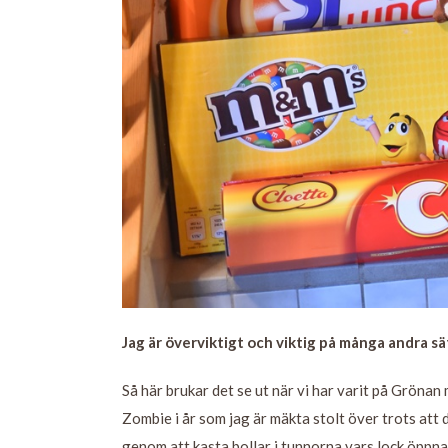
Jag är överviktigt och viktig på många andra sä
Så här brukar det se ut när vi har varit på Grönan
Zombie i år som jag är mäkta stolt över trots att 
genom att kasta bollar i tunnorna vars lock öppna