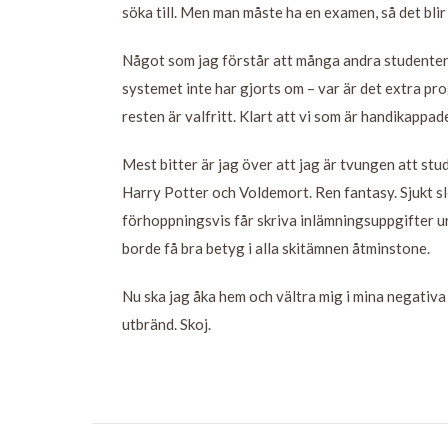
söka till. Men man måste ha en examen, så det blir 
Något som jag förstår att många andra studenter 
systemet inte har gjorts om – var är det extra 
resten är valfritt. Klart att vi som är handikappad
Mest bitter är jag över att jag är tvungen att stud
Harry Potter och Voldemort. Ren fantasy. Sjukt sl
förhoppningsvis får skriva inlämningsuppgifter ur 
borde få bra betyg i alla skitämnen åtminstone.
Nu ska jag åka hem och vältra mig i mina negativa
utbränd. Skoj.