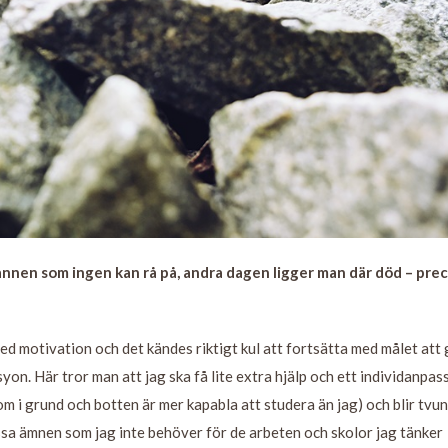
vannen som ingen kan rå på, andra dagen ligger man där död – prec
ed motivation och det kändes riktigt kul att fortsätta med målet att 
on. Här tror man att jag ska få lite extra hjälp och ett individanpas
som i grund och botten är mer kapabla att studera än jag) och blir tvu
ssa ämnen som jag inte behöver för de arbeten och skolor jag tänker