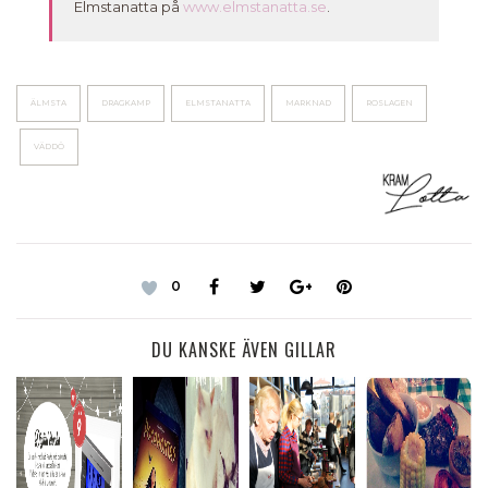
Elmstanatta på
www.elmstanatta.se
.
ÄLMSTA
DRAGKAMP
ELMSTANATTA
MARKNAD
ROSLAGEN
VÄDDÖ
0
DU KANSKE ÄVEN GILLAR