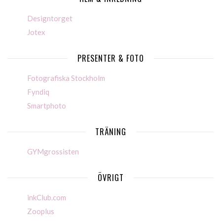
Designtorget
Jotex
PRESENTER & FOTO
Fotografiska Stockholm
Fyndiq
Smartphoto
TRÄNING
GYMgrossisten
ÖVRIGT
inkClub.com
Zooplus