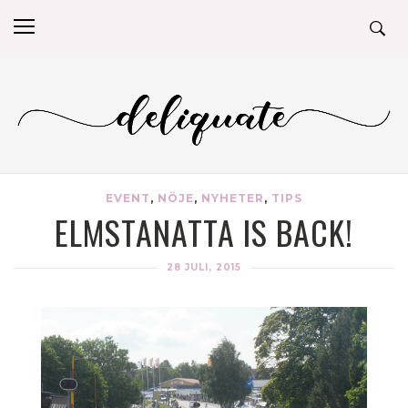
EVENT
,
NÖJE
,
NYHETER
,
TIPS
ELMSTANATTA IS BACK!
28 JULI, 2015