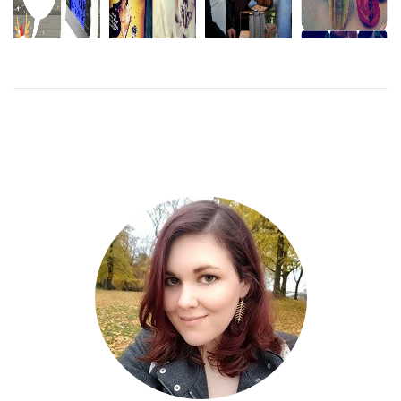
JULKALENDER
LAKRITSFESTIVALEN
– LUCKA 9:
BLOMMOR
&
FÖDELSEDAGSFIRAN
DIGITAL
& KOLIBRIN
GLASSFESTIVALEN
KLOCKA
2015
LÄS MER
LÄS
MER
LÄS
LÄS MER
MER