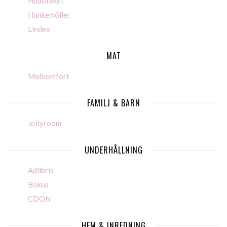
Hudoteket
Hunkemöller
Lindex
MAT
Matkomfort
FAMILJ & BARN
Jollyroom
UNDERHÅLLNING
Adlibris
Bokus
CDON
HEM & INREDNING