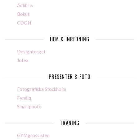
Adlibris
Bokus
CDON
HEM & INREDNING
Designtorget
Jotex
PRESENTER & FOTO
Fotografiska Stockholm
Fyndiq
Smartphoto
TRÄNING
GYMgrossisten