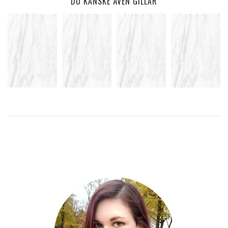
DU KANSKE ÄVEN GILLAR
MÅNSKEN,
MÖRKA
BACK TO
JÄGARE,
FIKA I
UNDERBAR
EVERYTHING
TORN OCH
SOLEN
NATIONALDAG
NATTLIGA
LEKAR
LÄS
LÄS
LÄS
MER
MER
MER
LÄS
MER