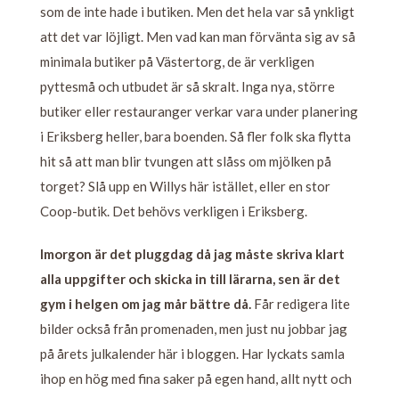
som de inte hade i butiken. Men det hela var så ynkligt
att det var löjligt. Men vad kan man förvänta sig av så
minimala butiker på Västertorg, de är verkligen
pyttesmå och utbudet är så skralt. Inga nya, större
butiker eller restauranger verkar vara under planering
i Eriksberg heller, bara boenden. Så fler folk ska flytta
hit så att man blir tvungen att slåss om mjölken på
torget? Slå upp en Willys här istället, eller en stor
Coop-butik. Det behövs verkligen i Eriksberg.
Imorgon är det pluggdag då jag måste skriva klart
alla uppgifter och skicka in till lärarna, sen är det
gym i helgen om jag mår bättre då.
Får redigera lite
bilder också från promenaden, men just nu jobbar jag
på årets julkalender här i bloggen. Har lyckats samla
ihop en hög med fina saker på egen hand, allt nytt och