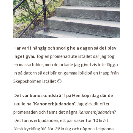
Har varit hängig och snorig hela dagen så det blev
inget gym.
Tog en promenad ute istället där jag tog
en massa bilder, men de orkade jag givetvis inte lägga
in på datorn så det blir en gammal bild på en trapp från
Skeppsholmen istället 🙂
Det var bonuskundsträff på Hemköp idag där de
skulle ha “Kanonerbjudanden”.
Jag gick dit efter
promenaden och fanns det några
Kanonerbjudanden
?
Det fanns erbjudanden, ett par saker för 10 kr/st,
färsk kycklingfilé för 79 kr/kg och någon stekpanna