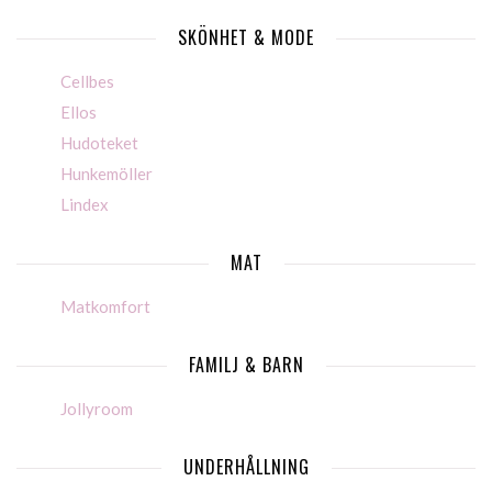
SKÖNHET & MODE
Cellbes
Ellos
Hudoteket
Hunkemöller
Lindex
MAT
Matkomfort
FAMILJ & BARN
Jollyroom
UNDERHÅLLNING