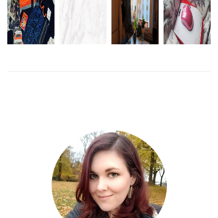
MICROSOFT
ROLIGA OCH
WIRELESS
LOOT CRATE
KONSTIGA
DET VANKAS
MOBILE
REWIND
USB-
FINA SAKER
MOUSE
HUBBAR
1000
LÄS
LÄS
MER
MER
LÄS
MER
LÄS
MER