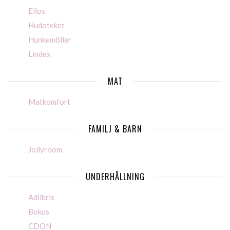
Ellos
Hudoteket
Hunkemöller
Lindex
MAT
Matkomfort
FAMILJ & BARN
Jollyroom
UNDERHÅLLNING
Adlibris
Bokus
CDON