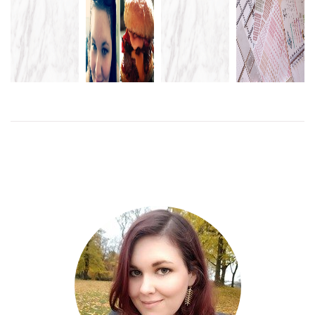
LITE FLER
DET SOM
PLANERAR
BILDER
ZOMBIE-
KOMMA
MIN NÄSTA
FRÅN
MODE
SKALL
ALMANACKA
GÅRDAGEN
LÄS
MER
LÄS
LÄS
MER
MER
LÄS
MER