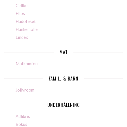
Cellbes
Ellos
Hudoteket
Hunkemöller
Lindex
MAT
Matkomfort
FAMILJ & BARN
Jollyroom
UNDERHÅLLNING
Adlibris
Bokus