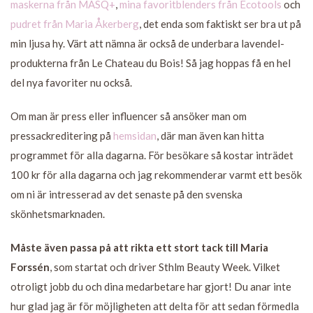
maskerna från MASQ+
,
mina favoritblenders från Ecotools
och
pudret från Maria Åkerberg
, det enda som faktiskt ser bra ut på
min ljusa hy. Värt att nämna är också de underbara lavendel-
produkterna från Le Chateau du Bois! Så jag hoppas få en hel
del nya favoriter nu också.
Om man är press eller influencer så ansöker man om
pressackreditering på
hemsidan
, där man även kan hitta
programmet för alla dagarna. För besökare så kostar inträdet
100 kr för alla dagarna och jag rekommenderar varmt ett besök
om ni är intresserad av det senaste på den svenska
skönhetsmarknaden.
Måste även passa på att rikta ett stort tack till Maria
Forssén
, som startat och driver Sthlm Beauty Week. Vilket
otroligt jobb du och dina medarbetare har gjort! Du anar inte
hur glad jag är för möjligheten att delta för att sedan förmedla