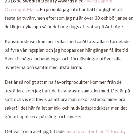
2018
på
Swedish Beauty Awards
med
Hydra Lagoon
Overnight Mask
. En produkt jag inte har haft möjlighet att
testa än tyvärr, men eftersom jag nu är över 30 och börjar se en
del linjer dyka upp så är det nog dags att satsa på Anti Age.
Konstnärshuset kommer fyllas med ca 60 utställare fördelade
på fyra våningsplan och jag hoppas den här gången få lite tid
över till några behandlingar och föreläsningar utöver alla
nyheterna och samtal med utställarna.
Det är så roligt att mina favoritprodukter kommer från de
utställare som jag haft de trevligaste samtalen med. Det är på
sätt och vis ett bevis på att bra människor åstadkommer bra
saker! I det här fallet smink- och hudvårdsprodukter, men det
går att applicera på mångt och mycket.
Det var förra året jag hittade
mina favoriter från M Picaut
,