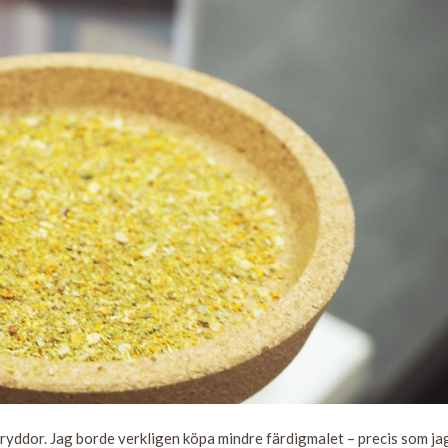
ryddor. Jag borde verkligen köpa mindre färdigmalet – precis som ja