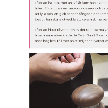
Efter att ha letat mer än två år kom han över 
tiden. För att vara en mat-connoisseur och vet
att fylla och lätt gick sönder, fångade det ke
beslut: han skulle utveckla ett keramisk malv
Efter att hittat tillverkaren av det robusta mal
tillsammans utvecklade de CrushGrind ® den
med hög kvalité i mer än 50 miljoner kvarnar ö