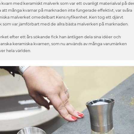
en kvarn med keramiskt malverk som var ett ovanligt materialval på de
a att många kvarnar på marknaden inte fungerade effektivt, var svåra
ramiska malverket omedelbart Kens nyfikenhet. Ken tog ett djärvt
erk som var jämförbart med de allra bästa malverken på marknaden.
verket efter ett års sökande fick han äntligen dela sina idéer och
 danska keramiska kvarnen, som nu används av många varumärken
ver hela världen.