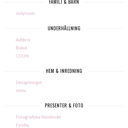
FAMILJ & BARN
Jollyroom
UNDERHÅLLNING
Adlibris
Bokus
CDON
HEM & INREDNING
Designtorget
Jotex
PRESENTER & FOTO
Fotografiska Stockholm
Fyndiq