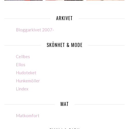
ARKIVET
Bloggarkivet 2007-
SKÖNHET & MODE
Cellbes
Ellos
Hudoteket
Hunkemöller
Lindex
MAT
Matkomfort