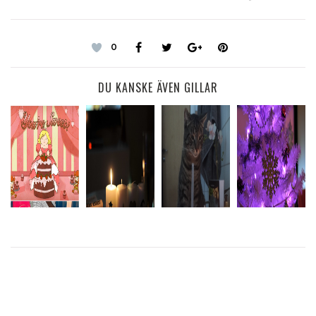
0
DU KANSKE ÄVEN GILLAR
TRÖTT
EFTER EN
MIN
THE JOY OF
RAST
MASSA
ÄLSKLING
GIVING
SPRING PÅ