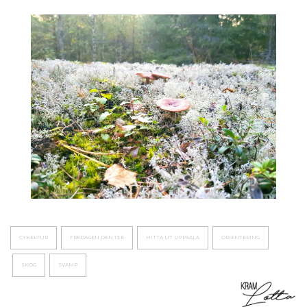
CYKELTUR
FREDAGEN DEN 13:E
HITTA UT UPPSALA
ORIENTERING
SKOG
SVAMP