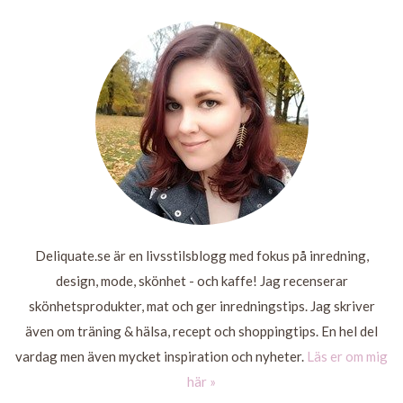
STAN
LÄS
MER
LÄS
LÄS
MER
MER
LÄS
MER
Deliquate.se är en livsstilsblogg med fokus på inredning,
design, mode, skönhet - och kaffe! Jag recenserar
skönhetsprodukter, mat och ger inredningstips. Jag skriver
även om träning & hälsa, recept och shoppingtips. En hel del
vardag men även mycket inspiration och nyheter.
Läs er om mig
här »