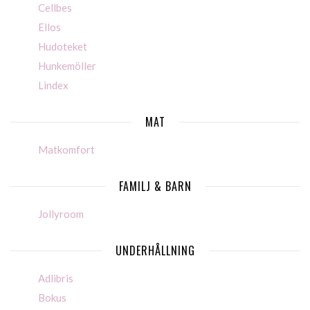
Cellbes
Ellos
Hudoteket
Hunkemöller
Lindex
MAT
Matkomfort
FAMILJ & BARN
Jollyroom
UNDERHÅLLNING
Adlibris
Bokus