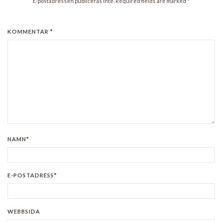
E-postadressen publiceras inte. Required fields are marked
*
KOMMENTAR *
NAMN*
E-POSTADRESS*
WEBBSIDA