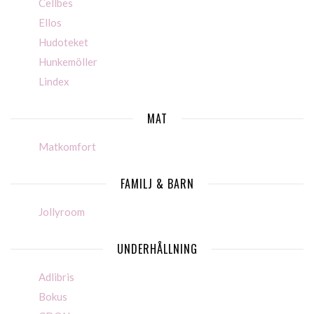
Cellbes
Ellos
Hudoteket
Hunkemöller
Lindex
MAT
Matkomfort
FAMILJ & BARN
Jollyroom
UNDERHÅLLNING
Adlibris
Bokus