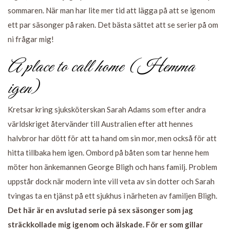
sommaren. När man har lite mer tid att lägga på att se igenom
ett par säsonger på raken. Det bästa sättet att se serier på om
ni frågar mig!
A place to call home (
Hemma
igen
)
Kretsar kring sjuksköterskan Sarah Adams som efter andra
världskriget återvänder till Australien efter att hennes
halvbror har dött för att ta hand om sin mor, men också för att
hitta tillbaka hem igen. Ombord på båten som tar henne hem
möter hon änkemannen George Bligh och hans familj. Problem
uppstår dock när modern inte vill veta av sin dotter och Sarah
tvingas ta en tjänst på ett sjukhus i närheten av familjen Bligh.
Det här är en avslutad serie på sex säsonger som jag
sträckkollade mig igenom och älskade. För er som gillar