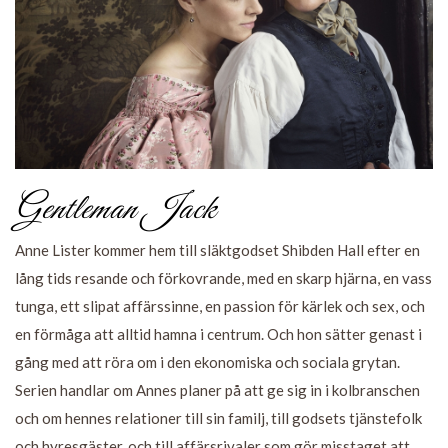
Gentleman Jack
Anne Lister kommer hem till släktgodset Shibden Hall efter en
lång tids resande och förkovrande, med en skarp hjärna, en vass
tunga, ett slipat affärssinne, en passion för kärlek och sex, och
en förmåga att alltid hamna i centrum. Och hon sätter genast i
gång med att röra om i den ekonomiska och sociala grytan.
Serien handlar om Annes planer på att ge sig in i kolbranschen
och om hennes relationer till sin familj, till godsets tjänstefolk
och hyresgäster, och till affärsrivaler som gör misstaget att