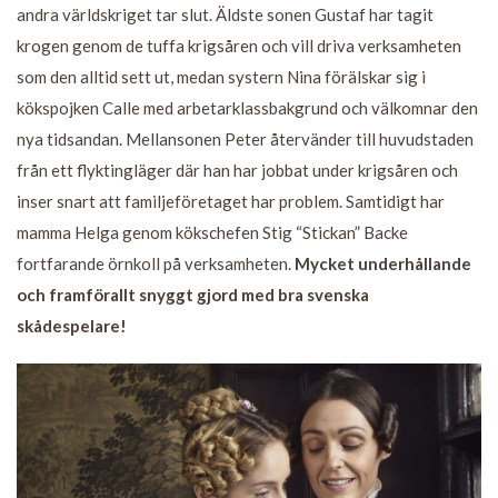
andra världskriget tar slut. Äldste sonen Gustaf har tagit
krogen genom de tuffa krigsåren och vill driva verksamheten
som den alltid sett ut, medan systern Nina förälskar sig i
kökspojken Calle med arbetarklassbakgrund och välkomnar den
nya tidsandan. Mellansonen Peter återvänder till huvudstaden
från ett flyktingläger där han har jobbat under krigsåren och
inser snart att familjeföretaget har problem. Samtidigt har
mamma Helga genom kökschefen Stig “Stickan” Backe
fortfarande örnkoll på verksamheten.
Mycket underhållande
och framförallt snyggt gjord med bra svenska
skådespelare!