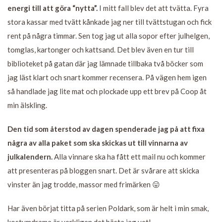
energi till att göra “nytta”.
I mitt fall blev det att tvätta. Fyra
stora kassar med tvätt kånkade jag ner till tvättstugan och fick
rent på några timmar. Sen tog jag ut alla sopor efter julhelgen,
tomglas, kartonger och kattsand. Det blev även en tur till
biblioteket på gatan där jag lämnade tillbaka två böcker som
jag läst klart och snart kommer recensera. På vägen hem igen
så handlade jag lite mat och plockade upp ett brev på Coop åt
min älskling.
Den tid som återstod av dagen spenderade jag på att fixa
några av alla paket som ska skickas ut till vinnarna av
julkalendern.
Alla vinnare ska ha fått ett mail nu och kommer
att presenteras på bloggen snart. Det är svårare att skicka
vinster än jag trodde, massor med frimärken 😛
Har även börjat titta på serien Poldark, som är helt i min smak,