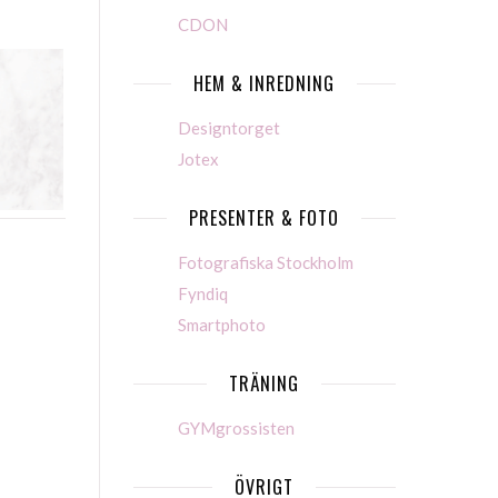
CDON
HEM & INREDNING
Designtorget
Jotex
PRESENTER & FOTO
Fotografiska Stockholm
Fyndiq
Smartphoto
TRÄNING
GYMgrossisten
ÖVRIGT