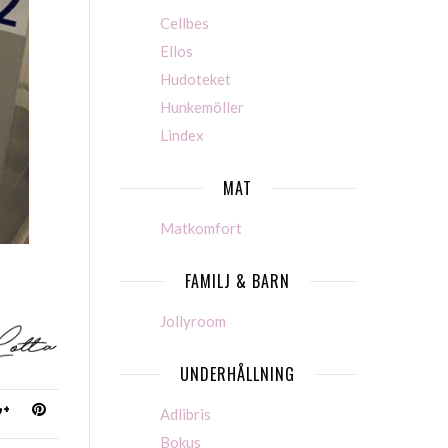
Cellbes
Ellos
Hudoteket
Hunkemöller
Lindex
MAT
Matkomfort
FAMILJ & BARN
Jollyroom
UNDERHÅLLNING
Adlibris
Bokus