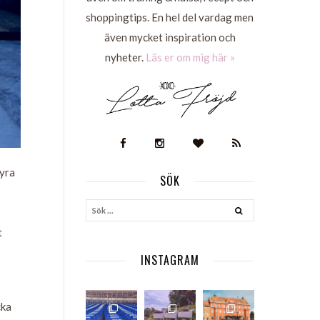
shoppingtips. En hel del vardag men
även mycket inspiration och
nyheter.
Läs er om mig här »
Fyra
SÖK
S
t
INSTAGRAM
cka