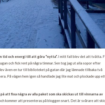
tid och energi till att göra “nytta”.
I mitt fall blev det att tvätta. 
tugan och fick rent på några timmar. Sen tog jag ut alla sopor efter
ev även en tur till biblioteket på gatan där jag lämnade tillbaka två
era. På vägen hem igen så handlade jag lite mat och plockade upp et
 att fixa några av alla paket som ska skickas ut till vinnarna av
u och kommer att presenteras på bloggen snart. Det är svårare att ski