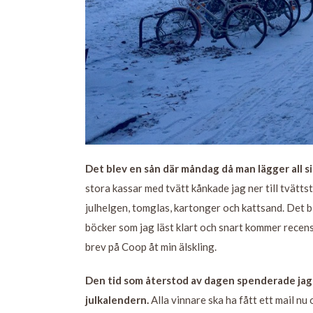
Det blev en sån där måndag då man lägger all sin 
stora kassar med tvätt kånkade jag ner till tvätts
julhelgen, tomglas, kartonger och kattsand. Det bl
böcker som jag läst klart och snart kommer recens
brev på Coop åt min älskling.
Den tid som återstod av dagen spenderade jag på
julkalendern.
Alla vinnare ska ha fått ett mail n