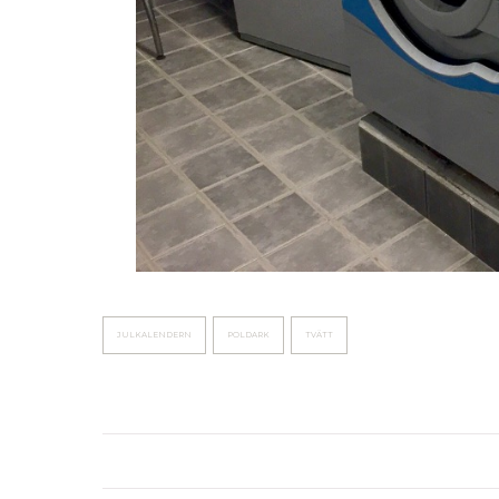
JULKALENDERN
POLDARK
TVÄTT