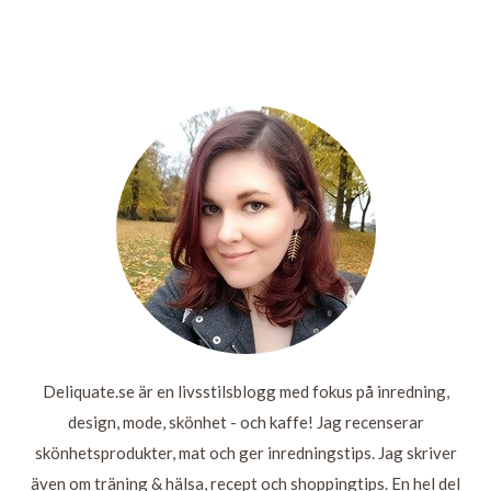
VECKOVIS:
VECKAN
BARA EN LITEN
TRÄNING &
SOM VARIT
MIN
SÖNDAGSLISTA
GYM
& VECKAN
ROMANTIKFAVORIT
SOM
KOMMER
LÄS
LÄS
LÄS MER
MER
MER
LÄS
MER
Deliquate.se är en livsstilsblogg med fokus på inredning,
design, mode, skönhet - och kaffe! Jag recenserar
skönhetsprodukter, mat och ger inredningstips. Jag skriver
även om träning & hälsa, recept och shoppingtips. En hel del