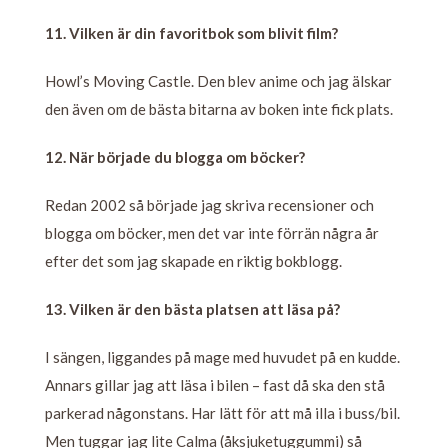
11. Vilken är din favoritbok som blivit film?
Howl’s Moving Castle. Den blev anime och jag älskar
den även om de bästa bitarna av boken inte fick plats.
12. När började du blogga om böcker?
Redan 2002 så började jag skriva recensioner och
blogga om böcker, men det var inte förrän några år
efter det som jag skapade en riktig bokblogg.
13. Vilken är den bästa platsen att läsa på?
I sängen, liggandes på mage med huvudet på en kudde.
Annars gillar jag att läsa i bilen – fast då ska den stå
parkerad någonstans. Har lätt för att må illa i buss/bil.
Men tuggar jag lite Calma (åksjuketuggummi) så