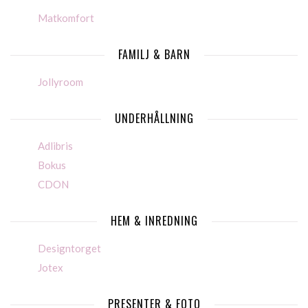
Matkomfort
FAMILJ & BARN
Jollyroom
UNDERHÅLLNING
Adlibris
Bokus
CDON
HEM & INREDNING
Designtorget
Jotex
PRESENTER & FOTO