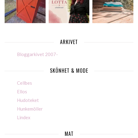
ARKIVET
Bloggarkivet 2007-
SKÖNHET & MODE
Cellbes
Ellos
Hudoteket
Hunkemöller
Lindex
MAT