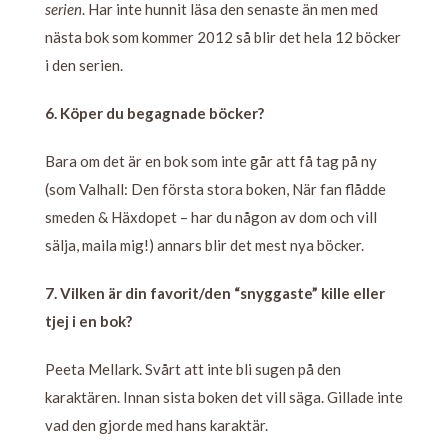
serien
. Har inte hunnit läsa den senaste än men med
nästa bok som kommer 2012 så blir det hela 12 böcker
i den serien.
6. Köper du begagnade böcker?
Bara om det är en bok som inte går att få tag på ny
(som Valhall: Den första stora boken, När fan flådde
smeden & Häxdopet – har du någon av dom och vill
sälja, maila mig!) annars blir det mest nya böcker.
7. Vilken är din favorit/den “snyggaste” kille eller
tjej i en bok?
Peeta Mellark. Svårt att inte bli sugen på den
karaktären. Innan sista boken det vill säga. Gillade inte
vad den gjorde med hans karaktär.