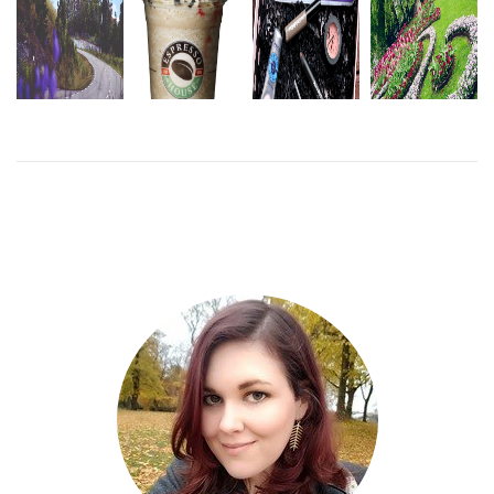
GLOSSYBOX
HÄVER UR
EN DAG I
ROSLAGEN
CHRISTMAS
MIG
GÖTEBORG
IN PINK
LÄS
MER
LÄS
LÄS
MER
MER
LÄS
MER