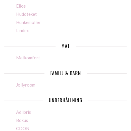
Ellos
Hudoteket
Hunkemöller
Lindex
MAT
Matkomfort
FAMILJ & BARN
Jollyroom
UNDERHÅLLNING
Adlibris
Bokus
CDON