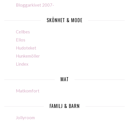
Bloggarkivet 2007-
SKÖNHET & MODE
Cellbes
Ellos
Hudoteket
Hunkemöller
Lindex
MAT
Matkomfort
FAMILJ & BARN
Jollyroom