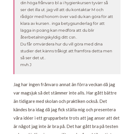
din höga frånvaro bl a i hygienkursen tyvärr så
ser det illa ut. jag vill att du kontaktar M och
rådgör med honom över vad du kan göra för att
klara av kursen.. inga betygsunderlag för att
lägga in poäng kan medföra att du blir
återbetalningskyldig ditt csn..
Du får omvärdera hur du vill göra med dina
studier det känns tråkigt att framföra detta men
så ser det ut..
mvh J
Jag har ingen frånvaro annat än förra veckan då jag
var magsjuk så det stämmer inte alls. Har gått bättre
än tidigare med skolan och praktiken också. Det
kändes bra idag då jag fick ställa mig och presentera
våra idéer i ett grupparbete trots att jag anser att det
är något jag inte är bra på. Det har gått bra på testen