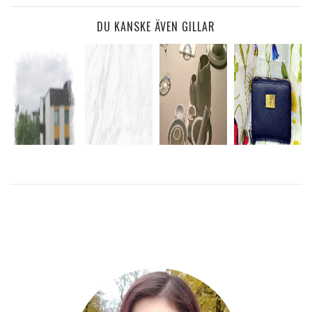
DU KANSKE ÄVEN GILLAR
GAMLA
MER
BILDER JAG
DISTANSARBETE
TRÖTTER
PRYLAR
GLÖMT
ÄR UNDERBART
FRÅN JAPAN
BORT
LÄS
MER
LÄS MER
LÄS
MER
LÄS
MER