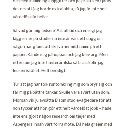
och med inlämningsuppgifter och på praktiken tjatas
det om att jag borde extrajobba, så jag är inte helt
värdelös där heller.
Så vad gör mig ledsen? Att all tid och energi jag
lägger ner på studierna inte är värt ett dugg om
någon har glömt att skriva ner mitt namn på ett
papper. Kände mig påhoppad och jag blev arg. Men
eftersom jag inte hanterar ilska så bra så blir jag
ledsen istället. Helt onödigt.
Tur att jag har folk runtomkring mig som bryr sig och
får mig på bättre tankar. Skulle vara svårt utan dom.
Morsan vill ju avsätta B som studievägledare för att
hon tycker att hon gör ett helt värdelöst jobb – hade
inte ens gjort någon research om tjejer med
Aspergers innan vårt förra möte. Då hela grejen med