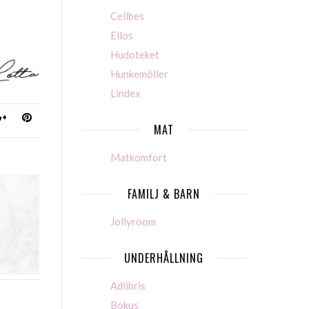
Cellbes
Ellos
Hudoteket
Hunkemöller
Lindex
MAT
Matkomfort
FAMILJ & BARN
Jollyroom
UNDERHÅLLNING
Adlibris
Bokus