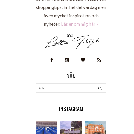
shoppingtips. En hel del vardag men
även mycket inspiration och
nyheter.
Läs er om mig här »
SÖK
S
INSTAGRAM