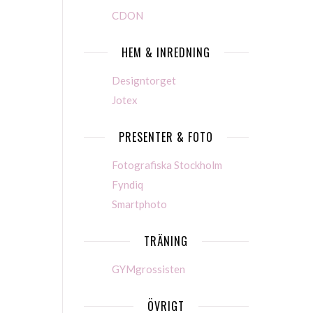
CDON
HEM & INREDNING
Designtorget
Jotex
PRESENTER & FOTO
Fotografiska Stockholm
Fyndiq
Smartphoto
TRÄNING
GYMgrossisten
ÖVRIGT