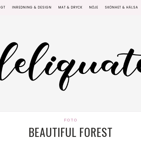
IGT
INREDNING & DESIGN
MAT & DRYCK
NÖJE
SKÖNHET & HÄLSA
FOTO
BEAUTIFUL FOREST