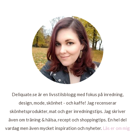
TIMMAR AV
JULGRAN
PEKANMUMS
ESSENTIALS
VÅRA LIV
ÄR KLÄDD!
LÄS
MER
LÄS
MER
LÄS
LÄS
MER
MER
Deliquate.se är en livsstilsblogg med fokus på inredning,
design, mode, skönhet - och kaffe! Jag recenserar
skönhetsprodukter, mat och ger inredningstips. Jag skriver
även om träning & hälsa, recept och shoppingtips. En hel del
vardag men även mycket inspiration och nyheter.
Läs er om mig