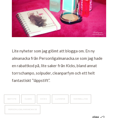
Lite nyheter som jag glömt att blogga om. En ny
almanacka från Personligalmanacka.se som jag hade
en rabattkod på, lite saker från Kicks, bland annat
torrschampo, solpuder, cleanparfym och ett helt
fantastiskt “läppstift”.
BATISTE
CLEAN
KICKS
LUMENE
MAYBELLINE
PERSONLIGALMANACKA.SE