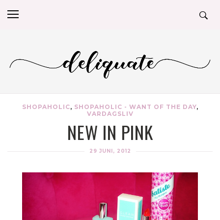
SHOPAHOLIC
,
SHOPAHOLIC - WANT OF THE DAY
,
VARDAGSLIV
NEW IN PINK
29 JUNI, 2012