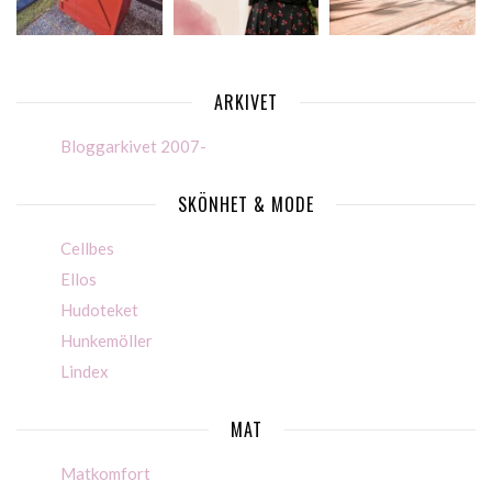
ARKIVET
Bloggarkivet 2007-
SKÖNHET & MODE
Cellbes
Ellos
Hudoteket
Hunkemöller
Lindex
MAT
Matkomfort