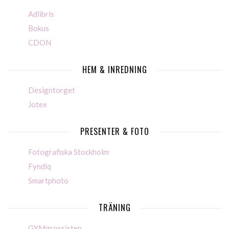
Adlibris
Bokus
CDON
HEM & INREDNING
Designtorget
Jotex
PRESENTER & FOTO
Fotografiska Stockholm
Fyndiq
Smartphoto
TRÄNING
GYMgrossisten