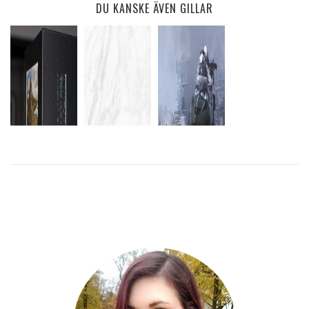
DU KANSKE ÄVEN GILLAR
…OCH NU ÄR
LÅNAT
OTROLIGT
JAG
RIP SATORU
MODERN
SEG IDAG
SPELBEROENDE
IWATA
WARFARE 2
OCKSÅ
LÄS
LÄS
MER
MER
LÄS
MER
LÄS
MER