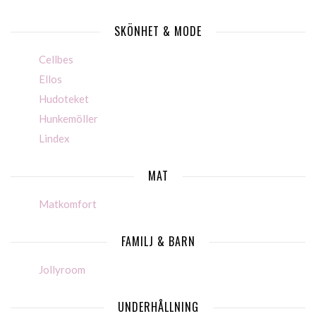
SKÖNHET & MODE
Cellbes
Ellos
Hudoteket
Hunkemöller
Lindex
MAT
Matkomfort
FAMILJ & BARN
Jollyroom
UNDERHÅLLNING