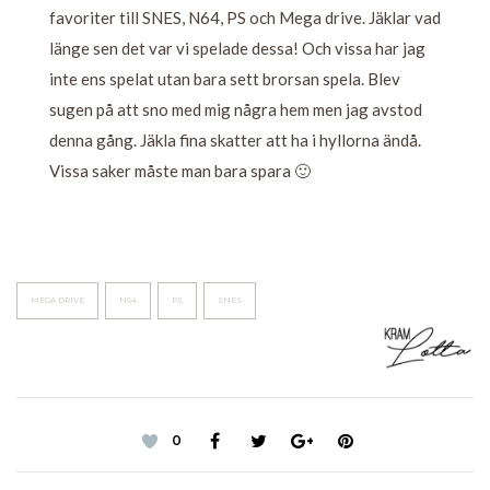
favoriter till SNES, N64, PS och Mega drive. Jäklar vad
länge sen det var vi spelade dessa! Och vissa har jag
inte ens spelat utan bara sett brorsan spela. Blev
sugen på att sno med mig några hem men jag avstod
denna gång. Jäkla fina skatter att ha i hyllorna ändå.
Vissa saker måste man bara spara 🙂
MEGA DRIVE
N64
PS
SNES
0