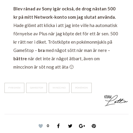
Blev rånad av Sony igår också, de drog nästan 500
kr på mitt Network-konto som jag slutat använda.
Hade glömt att klicka i att jag inte ville ha automatisk
förnyelse av Plus när jag köpte det för ett år sen. 500
kr rätt ner i diket. Tröstköpte en pokémonmjukis på
GameStop –
bra
med något sött när man är nere –
bättre
när det inte är något ätbart, även om
minccinon är söt nog att äta 🙂
FYRISHOV
GAMESTOP
MINCCINO
POKÉMON
0