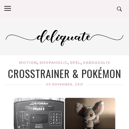
MOTION
,
SHOPAHOLIC
,
SPEL
,
VARDAGSLIV
CROSSTRAINER & POKÉMON
09 NOVEMBER, 2013