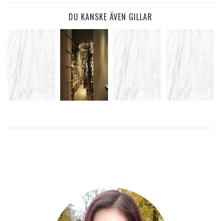
DU KANSKE ÄVEN GILLAR
MMM…
MAN
BÅDE
VÄNTAR PÅ
KOMMER
DISIGT
SHOPPING
ESPRESSO
LÅNGT MED
VÄRRE
&
HOUSE
EN CYKEL
GODSAKER
LÄS
MER
LÄS
MER
LÄS
MER
LÄS
MER