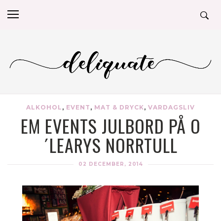
ALKOHOL
,
EVENT
,
MAT & DRYCK
,
VARDAGSLIV
EM EVENTS JULBORD PÅ O
´LEARYS NORRTULL
02 DECEMBER, 2014