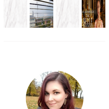
NÄR
VACKERT
VAD TRÖTT
KAKBURK –
NU BLIR DET
VÄDER ÄR
MAN BLIR
11 APRIL
KOSTYMDRAMA
DÅLIGT
VÄDER
LÄS
LÄS
LÄS
MER
MER
MER
LÄS
MER