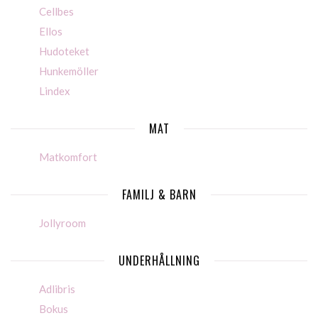
Cellbes
Ellos
Hudoteket
Hunkemöller
Lindex
MAT
Matkomfort
FAMILJ & BARN
Jollyroom
UNDERHÅLLNING
Adlibris
Bokus