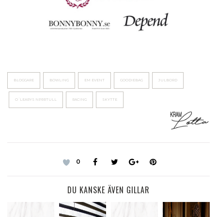
BLOGGARE
BOWLING
EM EVENT
GOODIEBAG
JULBORD
O´LEARYS NPRRTULL
RACING
SKYTTE
0
DU KANSKE ÄVEN GILLAR