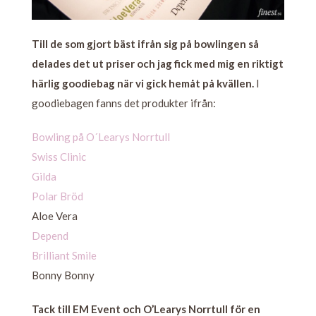
Till de som gjort bäst ifrån sig på bowlingen så
delades det ut priser och jag fick med mig en riktigt
härlig goodiebag när vi gick hemåt på kvällen.
I
goodiebagen fanns det produkter ifrån:
Bowling på O´Learys Norrtull
Swiss Clinic
Gilda
Polar Bröd
Aloe Vera
Depend
Brilliant Smile
Bonny Bonny
Tack till EM Event och O’Learys Norrtull för en