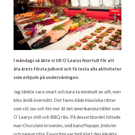
I måndags så åkte vi till O´Learys Norrtull för att
äta årets första julbord och få testa alla aktiviteter
som erbjuds på undervåningen.
Jag tänkte vara smart och bara ta minimalt av allt, men
blev ändå övermätt. Det fanns både klassiska rätter
som sill, lax och lite mer åt det amerikanska hållet som
O´Learys chili och BBQ ribs. På dessertbordet hittade
man Chocolate brownies, små banoffepajer, biskvier
och pannacotta. Favoriten var helt klart den inkokta