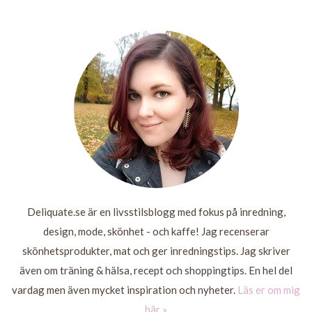
JULEN
LIFE
KAN JAG
SLAPPNA AV
LÄS
MER
LÄS
MER
LÄS
MER
LÄS
MER
Deliquate.se är en livsstilsblogg med fokus på inredning,
design, mode, skönhet - och kaffe! Jag recenserar
skönhetsprodukter, mat och ger inredningstips. Jag skriver
även om träning & hälsa, recept och shoppingtips. En hel del
vardag men även mycket inspiration och nyheter.
Läs er om mig
här »