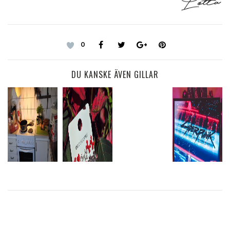
0
DU KANSKE ÄVEN GILLAR
NÄR
IT’S EASY
HEMMET ÄR
GLITTER PÅ
SOMETIMES,
HITTA UT
RENT SÅ