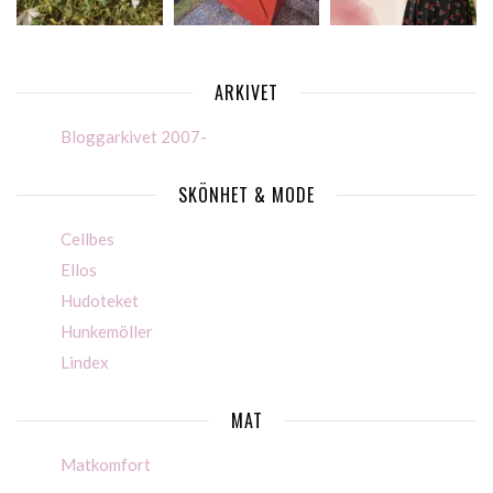
ARKIVET
Bloggarkivet 2007-
SKÖNHET & MODE
Cellbes
Ellos
Hudoteket
Hunkemöller
Lindex
MAT
Matkomfort