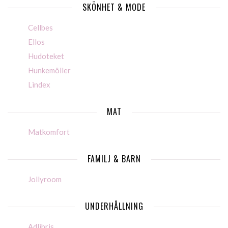
SKÖNHET & MODE
Cellbes
Ellos
Hudoteket
Hunkemöller
Lindex
MAT
Matkomfort
FAMILJ & BARN
Jollyroom
UNDERHÅLLNING
Adlibris