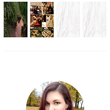
HEMLIG
VIP-KVÄLL PÅ
ROSA
SKRÄCKAFTON
GOODIEBAG
HEMTEX
LÖRDAG
– 27 APRIL
REGERINGSGATAN
LÄS
MER
LÄS
MER
LÄS
LÄS MER
MER