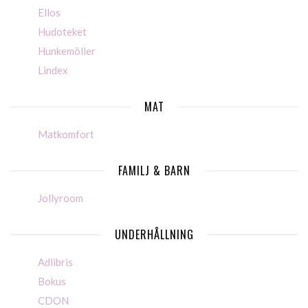
Ellos
Hudoteket
Hunkemöller
Lindex
MAT
Matkomfort
FAMILJ & BARN
Jollyroom
UNDERHÅLLNING
Adlibris
Bokus
CDON