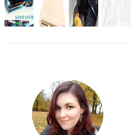
DO I TAKE
LIFE OR
GIVE IT?
NESPRESSO-
JULEN KOM
WHO IS
BEKÄNNELSER
FANTAST
TIDIGT I ÅR
VICTIM,
AND WHO
LÄS
IS FOE?
MER
LÄS
LÄS
MER
MER
LÄS
MER