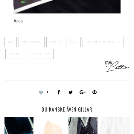
Arca
2015
ARCADE BLOCK
COEXIST
JUNE
METROID RETRO MAGAZINE
PORTAL 2
TEAM FORTRESS
0
DU KANSKE ÄVEN GILLAR