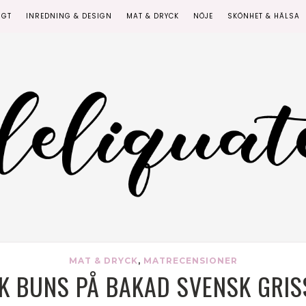
IGT
INREDNING & DESIGN
MAT & DRYCK
NÖJE
SKÖNHET & HÄLSA
MAT & DRYCK
,
MATRECENSIONER
K BUNS PÅ BAKAD SVENSK GRIS