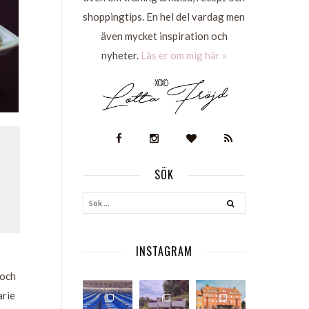
shoppingtips. En hel del vardag men
även mycket inspiration och
nyheter.
Läs er om mig här »
SÖK
S
INSTAGRAM
 och
arie