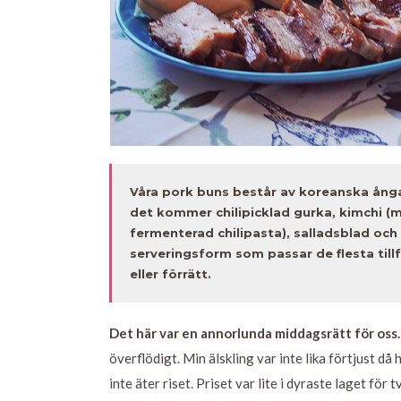
Våra pork buns består av koreanska ång
det kommer chilipicklad gurka, kimchi (m
fermenterad chilipasta), salladsblad och
serveringsform som passar de flesta till
eller förrätt.
Det här var en annorlunda middagsrätt för oss.
överflödigt. Min älskling var inte lika förtjust då
inte äter riset. Priset var lite i dyraste laget fö