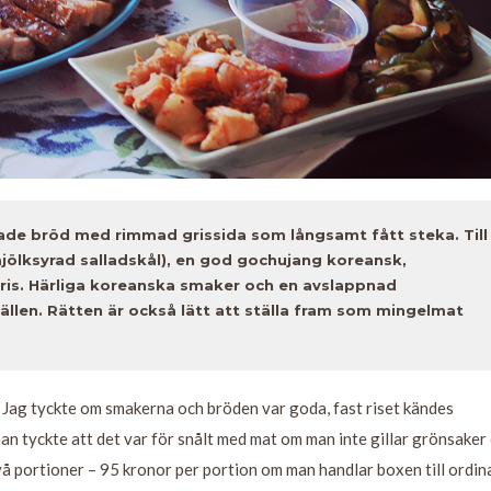
ade bröd med rimmad grissida som långsamt fått steka. Till
jölksyrad salladskål), en god gochujang koreansk,
 ris. Härliga koreanska smaker och en avslappnad
fällen. Rätten är också lätt att ställa fram som mingelmat
Jag tyckte om smakerna och bröden var goda, fast riset kändes
 han tyckte att det var för snålt med mat om man inte gillar grönsaker
r två portioner – 95 kronor per portion om man handlar boxen till ordin