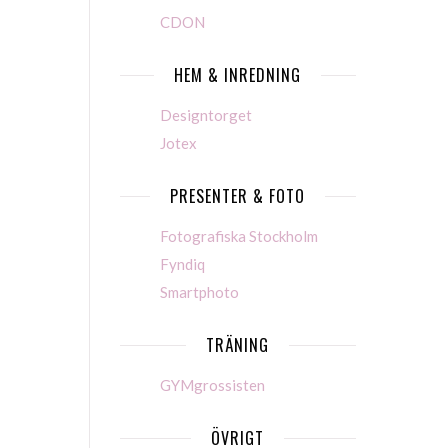
CDON
HEM & INREDNING
Designtorget
Jotex
PRESENTER & FOTO
Fotografiska Stockholm
Fyndiq
Smartphoto
TRÄNING
GYMgrossisten
ÖVRIGT