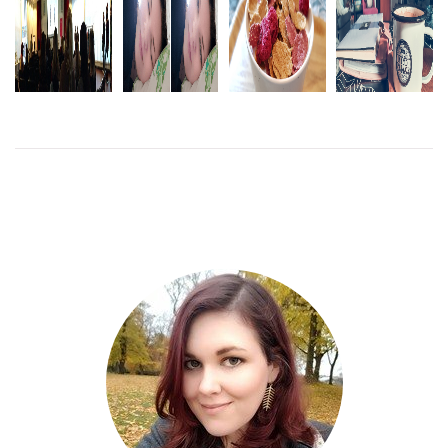
STANNA
DAGS FÖR
INSPIRATION
MY MIND
KVAR I
EN SEN
FOR WOMEN
PALACE
SÄNGEN
FRUKOST
LÄS
LÄS
MER
MER
LÄS
LÄS
MER
MER