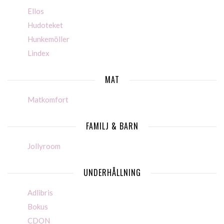
Ellos
Hudoteket
Hunkemöller
Lindex
MAT
Matkomfort
FAMILJ & BARN
Jollyroom
UNDERHÅLLNING
Adlibris
Bokus
CDON