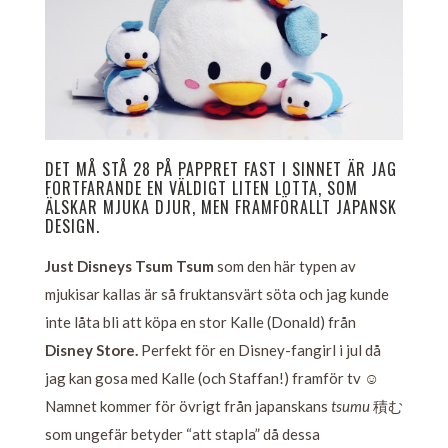
DET MÅ STÅ 28 PÅ PAPPRET FAST I SINNET ÄR JAG
FORTFARANDE EN VÄLDIGT LITEN LOTTA, SOM
ÄLSKAR MJUKA DJUR, MEN FRAMFÖRALLT JAPANSK
DESIGN.
Just Disneys Tsum Tsum
som den här typen av
mjukisar kallas är så fruktansvärt söta och jag kunde
inte låta bli att köpa en stor Kalle (Donald) från
Disney Store.
Perfekt för en Disney-fangirl i jul då
jag kan gosa med Kalle (och Staffan!) framför tv ☺️
Namnet kommer för övrigt från japanskans
tsumu
積む
som ungefär betyder “att stapla” då dessa