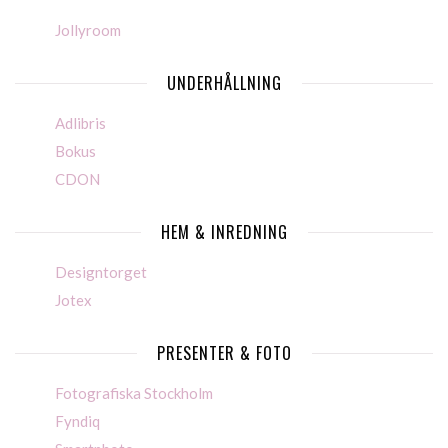
Jollyroom
UNDERHÅLLNING
Adlibris
Bokus
CDON
HEM & INREDNING
Designtorget
Jotex
PRESENTER & FOTO
Fotografiska Stockholm
Fyndiq