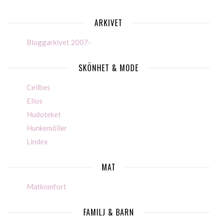
ARKIVET
Bloggarkivet 2007-
SKÖNHET & MODE
Cellbes
Ellos
Hudoteket
Hunkemöller
Lindex
MAT
Matkomfort
FAMILJ & BARN