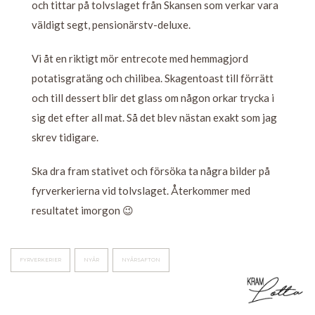
och tittar på tolvslaget från Skansen som verkar vara
väldigt segt, pensionärstv-deluxe.
Vi åt en riktigt mör entrecote med hemmagjord
potatisgratäng och chilibea. Skagentoast till förrätt
och till dessert blir det glass om någon orkar trycka i
sig det efter all mat. Så det blev nästan exakt som jag
skrev tidigare.
Ska dra fram stativet och försöka ta några bilder på
fyrverkerierna vid tolvslaget. Återkommer med
resultatet imorgon 😉
FYRVERKERIER
NYÅR
NYÅRSAFTON