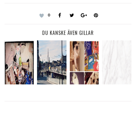
0
DU KANSKE ÄVEN GILLAR
FÖRSTA
STOCKHOLM
KOLSYREMASKIN
DAGEN PÅ
I MITT
OSKAR II
– 7 APRIL
GAMEX
HJÄRTA