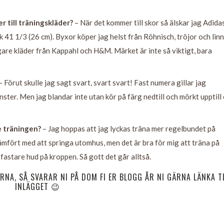
r till träningskläder?
– När det kommer till skor så älskar jag Adida
k 41 1/3 (26 cm). Byxor köper jag helst från Röhnisch, tröjor och lin
ligare kläder från Kappahl och H&M. Märket är inte så viktigt, bara
– Förut skulle jag sagt svart, svart svart! Fast numera gillar jag
ter. Men jag blandar inte utan kör på färg nedtill och mörkt upptill 
de träningen?
– Jag hoppas att jag lyckas träna mer regelbundet på
mfört med att springa utomhus, men det är bra för mig att träna på
 fastare hud på kroppen. Så gott det går alltså.
RNA, SÅ SVARAR NI PÅ DOM FI ER BLOGG ÅR NI GÄRNA LÄNKA TI
INLÄGGET 😉