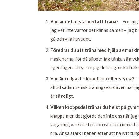
Vad är det bästa med att träna?
– För mig 
jag vet inte varför det känns så men – jag 
gå och vila huvudet.
Föredrar du att träna med hjälp av maskine
maskinerna, för då slipper jag tänka så myc
egentligen så tycker jag det är ganska tråk
Vad är roligast – kondition eller styrka?
– 
alltid sådan hemsk träningsvärk även när ja
är så roligt.
Vilken kroppsdel tränar du helst på gym
knappt, men det gjorde den inte ens när jag
väga mer, varken stora bröst eller rumpa fic
bra. Är så stark i benen efter att ha lyft t