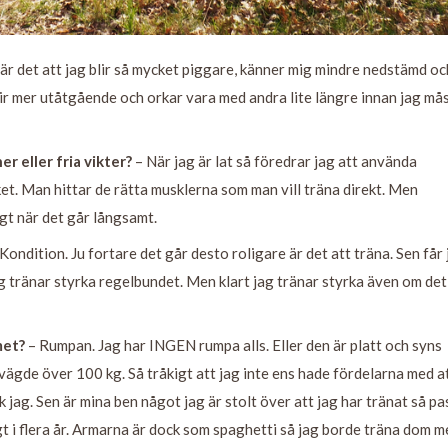
är det att jag blir så mycket piggare, känner mig mindre nedstämd oc
blir mer utåtgående och orkar vara med andra lite längre innan jag må
r eller fria vikter?
– När jag är lat så föredrar jag att använda
ket. Man hittar de rätta musklerna som man vill träna direkt. Men
igt när det går långsamt.
Kondition. Ju fortare det går desto roligare är det att träna. Sen får 
g tränar styrka regelbundet. Men klart jag tränar styrka även om det
met?
– Rumpan. Jag har INGEN rumpa alls. Eller den är platt och syns
 vägde över 100 kg. Så tråkigt att jag inte ens hade fördelarna med a
k jag. Sen är mina ben något jag är stolt över att jag har tränat så pa
ungt i flera år. Armarna är dock som spaghetti så jag borde träna dom m