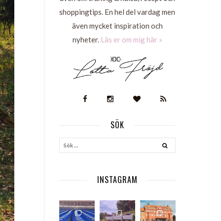
shoppingtips. En hel del vardag men
även mycket inspiration och
nyheter.
Läs er om mig här »
SÖK
S
INSTAGRAM