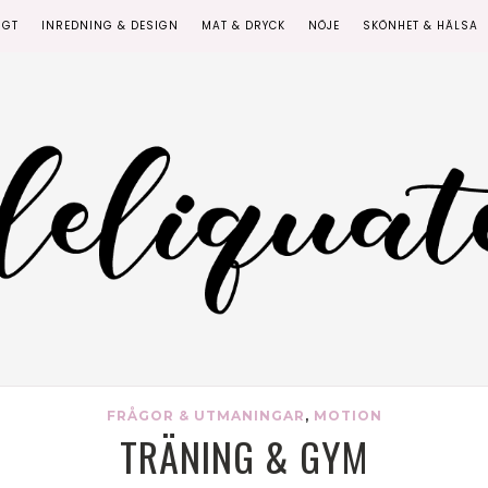
IGT
INREDNING & DESIGN
MAT & DRYCK
NÖJE
SKÖNHET & HÄLSA
FRÅGOR & UTMANINGAR
,
MOTION
TRÄNING & GYM