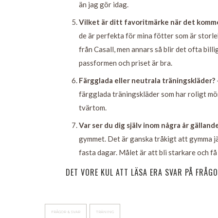
än jag gör idag.
Vilket är ditt favoritmärke när det komme
de är perfekta för mina fötter som är storle
från Casall, men annars så blir det ofta bil
passformen och priset är bra.
Färgglada eller neutrala träningskläder?
färgglada träningskläder som har roligt möns
tvärtom.
Var ser du dig själv inom några år gällan
gymmet. Det är ganska tråkigt att gymma jä
fasta dagar. Målet är att bli starkare och få
DET VORE KUL ATT LÄSA ERA SVAR PÅ FRÅGO
FRÅGOR & SVAR
TRÄNING