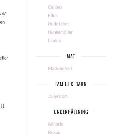
Cellbes
s då
Ellos
nen
Hudoteket
Hunkemöller
Lindex
MAT
eller
Matkomfort
FAMILJ & BARN
Jollyroom
LL
UNDERHÅLLNING
Adlibris
Bokus