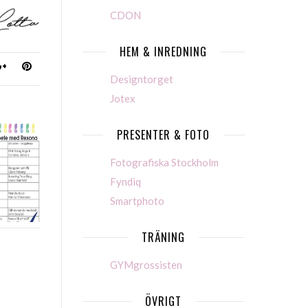
CDON
HEM & INREDNING
Designtorget
Jotex
PRESENTER & FOTO
Fotografiska Stockholm
Fyndiq
Smartphoto
TRÄNING
GYMgrossisten
ÖVRIGT