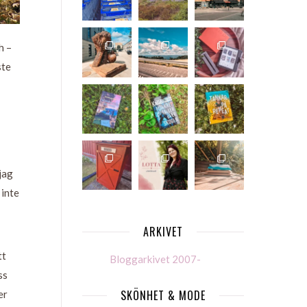
h –
ste
jag
 inte
ARKIVET
tt
Bloggarkivet 2007-
ss
SKÖNHET & MODE
er