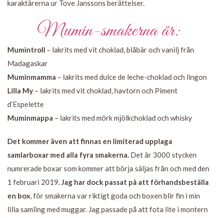
karaktärerna ur Tove Janssons berättelser.
Mumin-smakerna är:
Mumintroll
– lakrits med vit choklad, blåbär och vanilj från
Madagaskar
Muminmamma
– lakrits med dulce de leche-choklad och lingon
Lilla My
– lakrits med vit choklad, havtorn och Piment
d’Espelette
Muminmappa
– lakrits med mörk mjölkchoklad och whisky
Det kommer även att finnas en limiterad upplaga
samlarboxar med alla fyra smakerna.
Det är 3000 stycken
numrerade boxar som kommer att börja säljas från och med den
1 februari 2019.
Jag har dock passat på att förhandsbeställa
en box
, för smakerna var riktigt goda och boxen blir fin i min
lilla samling med muggar. Jag passade på att fota lite i montern