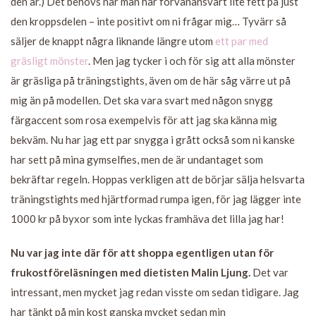
den är.) Det behövs när man har förvånansvärt lite fett på just
den kroppsdelen – inte positivt om ni frågar mig… Tyvärr så
säljer de knappt några liknande längre utom
ett par med
gräsligt mönster
. Men jag tycker i och för sig att alla mönster
är gräsliga på träningstights, även om de här såg värre ut på
mig än på modellen. Det ska vara svart med någon snygg
färgaccent som rosa exempelvis för att jag ska känna mig
bekväm. Nu har jag ett par snygga i grått också som ni kanske
har sett på mina gymselfies, men de är undantaget som
bekräftar regeln. Hoppas verkligen att de börjar sälja helsvarta
träningstights med hjärtformad rumpa igen, för jag lägger inte
1000 kr på byxor som inte lyckas framhäva det lilla jag har!
Nu var jag inte där för att shoppa egentligen utan för
frukostföreläsningen med dietisten Malin Ljung.
Det var
intressant, men mycket jag redan visste om sedan tidigare. Jag
har tänkt på min kost ganska mycket sedan min