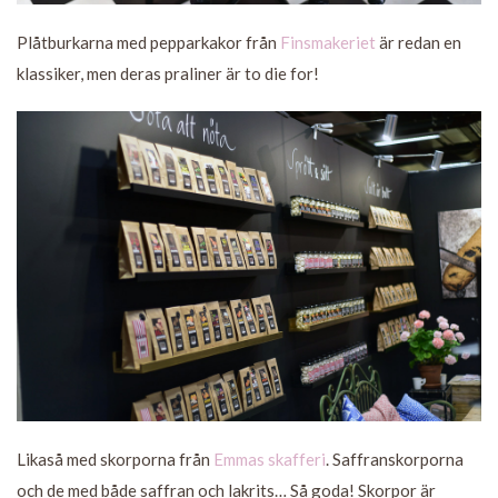
Plåtburkarna med pepparkakor från
Finsmakeriet
är redan en
klassiker, men deras praliner är to die for!
Likaså med skorporna från
Emmas skafferi
. Saffranskorporna
och de med både saffran och lakrits… Så goda! Skorpor är