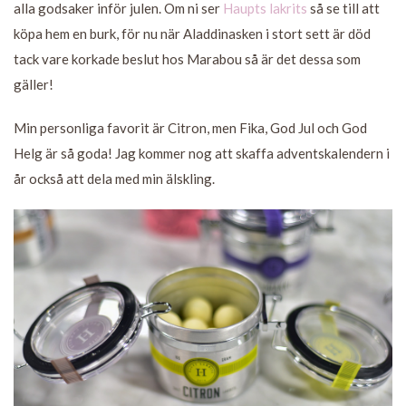
alla godsaker inför julen. Om ni ser
Haupts lakrits
så se till att
köpa hem en burk, för nu när Aladdinasken i stort sett är död
tack vare korkade beslut hos Marabou så är det dessa som
gäller!
Min personliga favorit är Citron, men Fika, God Jul och God
Helg är så goda! Jag kommer nog att skaffa adventskalendern i
år också att dela med min älskling.