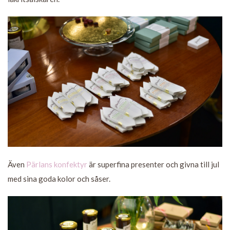
Även
Pärlans konfektyr
är superfina presenter och givna till jul
med sina goda kolor och såser.