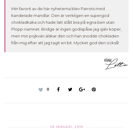
Min favorit av de här nyheterna blev Parrots med
kanderade mandlar. Den är verkligen en supergod
chokladkaka och hade lätt stått bra på egna ben utan
Plopp-namnet. Bridge är ingen godispåse jag själv köper,
men min pojkvän älskar den och han snodde chokladen
från mig efter att jag tagit en bit. Mycket god den också!
0
26 JANUARI, 2019