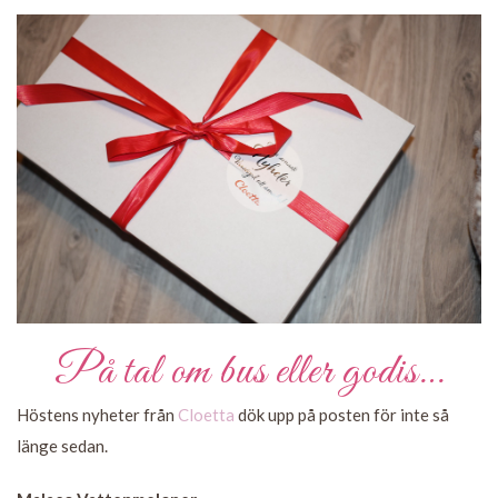
På tal om bus eller godis…
Höstens nyheter från
Cloetta
dök upp på posten för inte så
länge sedan.