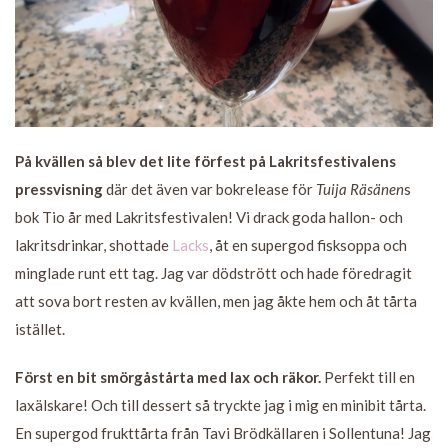
På kvällen så blev det lite förfest på Lakritsfestivalens
pressvisning
där det även var bokrelease för
Tuija Räsänen
s
bok Tio år med Lakritsfestivalen! Vi drack goda hallon- och
lakritsdrinkar, shottade
Lacks
, åt en supergod fisksoppa och
minglade runt ett tag. Jag var dödstrött och hade föredragit
att sova bort resten av kvällen, men jag åkte hem och åt tårta
istället.
Först en bit smörgåstårta med lax och räkor.
Perfekt till en
laxälskare! Och till dessert så tryckte jag i mig en minibit tårta.
En supergod frukttårta från Tavi Brödkällaren i Sollentuna! Jag