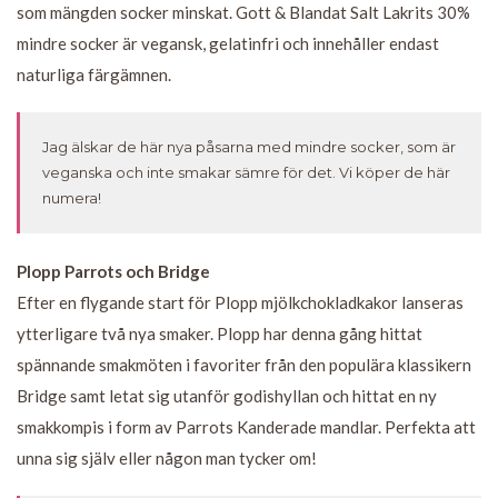
som mängden socker minskat. Gott & Blandat Salt Lakrits 30%
mindre socker är vegansk, gelatinfri och innehåller endast
naturliga färgämnen.
Jag älskar de här nya påsarna med mindre socker, som är
veganska och inte smakar sämre för det. Vi köper de här
numera!
Plopp Parrots och Bridge
Efter en flygande start för Plopp mjölkchokladkakor lanseras
ytterligare två nya smaker. Plopp har denna gång hittat
spännande smakmöten i favoriter från den populära klassikern
Bridge samt letat sig utanför godishyllan och hittat en ny
smakkompis i form av Parrots Kanderade mandlar. Perfekta att
unna sig själv eller någon man tycker om!