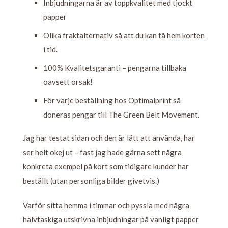
Inbjudningarna är av toppkvalitet med tjockt
papper
Olika fraktalternativ så att du kan få hem korten
i tid.
100% Kvalitetsgaranti – pengarna tillbaka
oavsett orsak!
För varje beställning hos Optimalprint så
doneras pengar till The Green Belt Movement.
Jag har testat sidan och den är lätt att använda, har
ser helt okej ut – fast jag hade gärna sett några
konkreta exempel på kort som tidigare kunder har
beställt (utan personliga bilder givetvis.)
Varför sitta hemma i timmar och pyssla med några
halvtaskiga utskrivna inbjudningar på vanligt papper