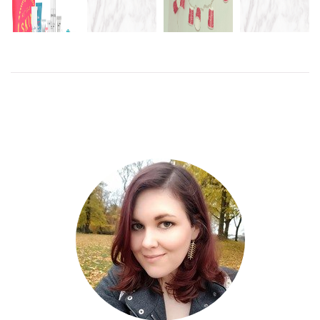
KÄNNER
EGENTLIGEN
LYXIGASTE
INTE FÖR
DIY: JULIG
GÅVAN HOS
NÄTDEJTING
ATT
LJUSSLINGA
SKINCITY
BLOGGA
JUST NU
LÄS
MER
LÄS
MER
LÄS
MER
LÄS
MER