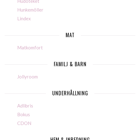
Hudoteket
Hunkemöller
Lindex
MAT
Matkomfort
FAMILJ & BARN
Jollyroom
UNDERHÅLLNING
Adlibris
Bokus
CDON
HEM & INREDNING