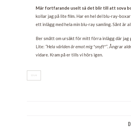
Mår fortfarande uselt så det blir till att sova 
kollar jag på lite film. Har en hel del blu-ray-boxar
ett inlägg med hela min blu-ray samling. Sånt är all
Ber smått om ursäkt för mitt förra inlägg där jag gi
Lite:
“Hela världen är emot mig *snyft*”
. Ångrar ald
vidare. Kram på er tills vi hörs igen.
SJUK
D