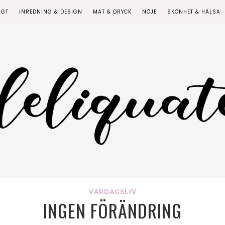
IGT
INREDNING & DESIGN
MAT & DRYCK
NÖJE
SKÖNHET & HÄLSA
VARDAGSLIV
INGEN FÖRÄNDRING