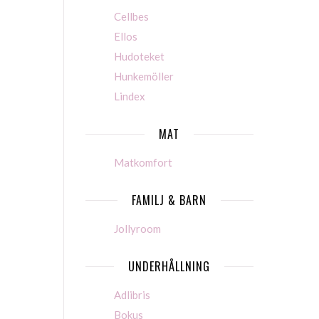
Cellbes
Ellos
Hudoteket
Hunkemöller
Lindex
MAT
Matkomfort
FAMILJ & BARN
Jollyroom
UNDERHÅLLNING
Adlibris
Bokus