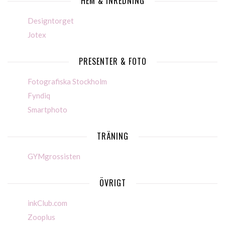
HEM & INREDNING
Designtorget
Jotex
PRESENTER & FOTO
Fotografiska Stockholm
Fyndiq
Smartphoto
TRÄNING
GYMgrossisten
ÖVRIGT
inkClub.com
Zooplus