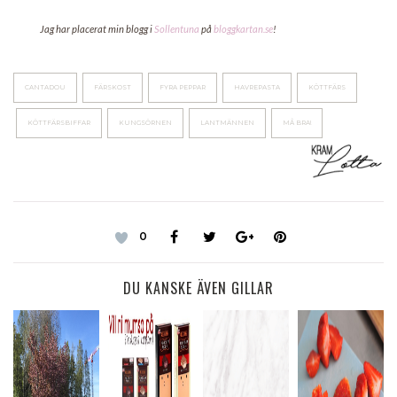
Jag har placerat min blogg i
Sollentuna
på
bloggkartan.se
!
CANTADOU
FÄRSKOST
FYRA PEPPAR
HAVREPASTA
KÖTTFÄRS
KÖTTFÄRSBIFFAR
KUNGSÖRNEN
LANTMÄNNEN
MÅ BRA!
0
DU KANSKE ÄVEN GILLAR