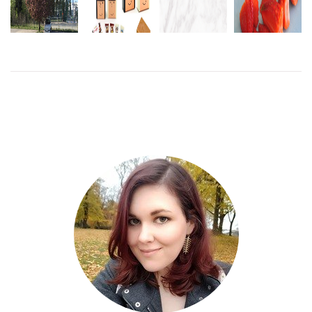
SVAG FÖR
GODIS ÄR
AMERICAN
BÅDE
BÖRJAR
GOTT MEN
STEAKHOUSE
SÖTSAKER
DAGEN MED
ALLDELES
BURGERS
OCH
MODIFAST
FÖR…
PROFESSORN
LÄS
LÄS
MER
MER
LÄS
MER
LÄS
MER