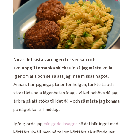
Nu är det sista vardagen för veckan och
skoluppgifterna ska skickas in så jag måste kolla
igenom allt och se så att jag inte missat något.
Annars har jag inga planer för helgen, tänkte ta och
storstäda hela lägenheten idag – vilket behövs då jag
är bra på att stöka till det 😛 – och så måste jag komma
på något kul till middag.
Igår gjorde jag
min goda lasagne
så det blir inget med
köttfärs ikväll, men på tal om köttfärs så glömde jag