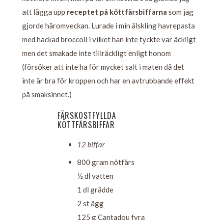
att lägga upp
receptet på köttfärsbiffarna
som jag
gjorde häromveckan. Lurade i min älskling havrepasta
med hackad broccoli i vilket han inte tyckte var äckligt
men det smakade inte tillräckligt enligt honom
(försöker att inte ha för mycket salt i maten då det
inte är bra för kroppen och har en avtrubbande effekt
på smaksinnet.)
FÄRSKOSTFYLLDA
KÖTTFÄRSBIFFAR
12 biffar
800 gram nötfärs
½ dl vatten
1 dl grädde
2 st ägg
125 g Cantadou fyra