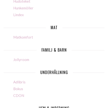
Hudoteket
Hunkemöller
Lindex
MAT
Matkomfort
FAMILJ & BARN
Jollyroom
UNDERHÅLLNING
Adlibris
Bokus
CDON