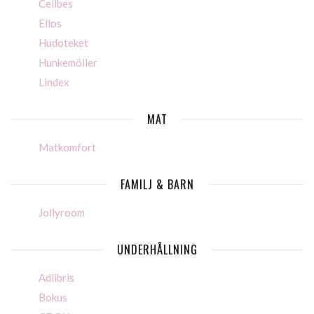
Cellbes
Ellos
Hudoteket
Hunkemöller
Lindex
MAT
Matkomfort
FAMILJ & BARN
Jollyroom
UNDERHÅLLNING
Adlibris
Bokus