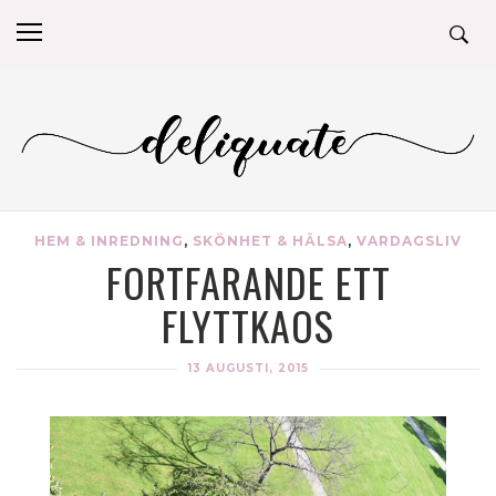
HEM & INREDNING
,
SKÖNHET & HÄLSA
,
VARDAGSLIV
FORTFARANDE ETT
FLYTTKAOS
13 AUGUSTI, 2015