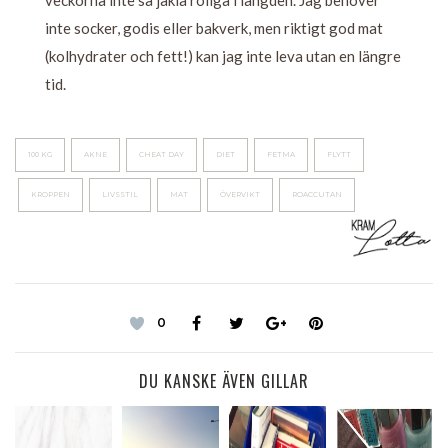
veckorna inte så jäkla roliga i längden. Jag behöver
inte socker, godis eller bakverk, men riktigt god mat
(kolhydrater och fett!) kan jag inte leva utan en längre
tid.
100 KG
AKNE
CHEAT DAY
DIET
FETMA
FLYTT
KROPPEN
LIVSSTIL
MAT
ÖVERVIKT
ROACCUTAN
0
DU KANSKE ÄVEN GILLAR