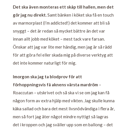
Det ska även monteras ett skåp till hallen, men det
gör jag nu direkt.
Samt bänken i köket ska få en touch
av marmorplast (I’m addicted!) det kommer att bli så
snyggt – det är redan så mycket bättre än det var
innan allt jobb med köket – mest tack vare farsan.
Önskar att jag var lite mer händig, men jag är så rädd
för att göra fel eller skada mig på diverse verktyg att
det inte kommer naturligt för mig.
Imorgon ska jag ta blodprov för att
förhoppningsvis få aknens värsta mardröm
–
Roaccutan – utskrivet och så ska vi se om jag kan få
någon form av extra hjälp med vikten. Jag skulle kunna
käka sallad och bara det mest livsnödvändiga i flera år,
men så fort jag äter något mindre nyttigt så lagras
det i kroppen och jag sväller upp som en ballong – det