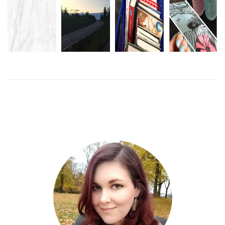
ÄR DET HÄR
ARSENAL-
NAGLAR ÄR
EN BRA…
BOKREAN &
BLACKBURN
TILL FÖR
ELLER DÅLIG
LAKRITSFESTIVALEN
0-0
ATT MÅLAS
NYHET
LÄS MER
LÄS
LÄS
MER
MER
LÄS
MER