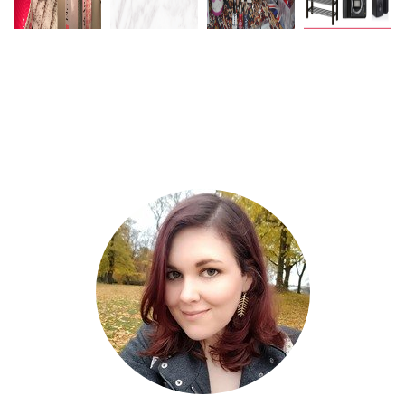
M/S SILJA
NÅGOT
SYMPHONY
FRYST SOM
ÖNSKELISTAN
NÄSPLASTIK
KRYSSNING
ÄR LÄTT
2014
2013 – DEL
ATT VÄRMA
4
LÄS
MER
LÄS
MER
LÄS
MER
LÄS
MER