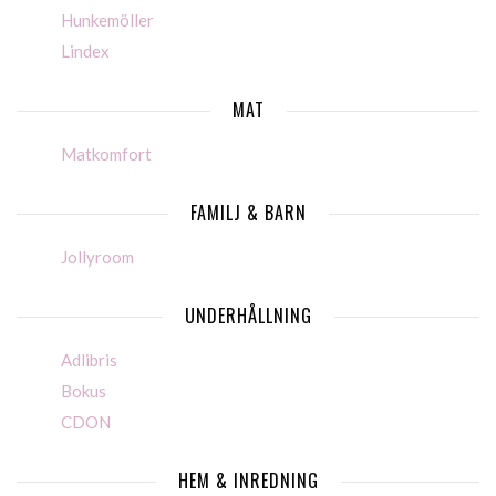
Hunkemöller
Lindex
MAT
Matkomfort
FAMILJ & BARN
Jollyroom
UNDERHÅLLNING
Adlibris
Bokus
CDON
HEM & INREDNING