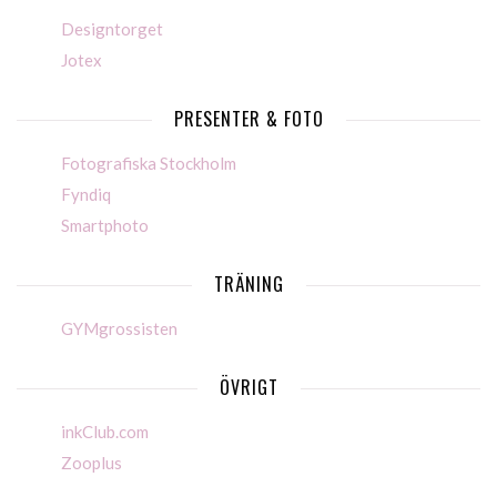
Designtorget
Jotex
PRESENTER & FOTO
Fotografiska Stockholm
Fyndiq
Smartphoto
TRÄNING
GYMgrossisten
ÖVRIGT
inkClub.com
Zooplus