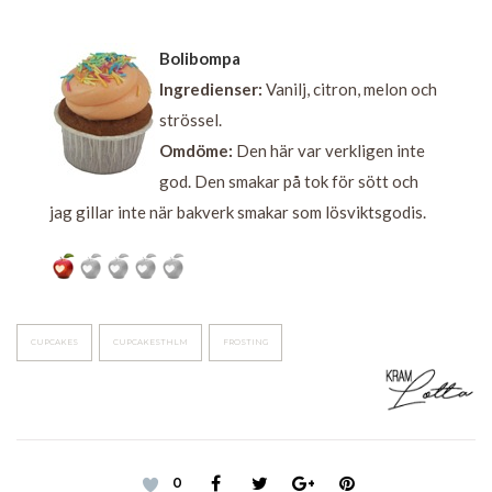
Bolibompa
Ingredienser:
Vanilj, citron, melon och
strössel.
Omdöme:
Den här var verkligen inte
god. Den smakar på tok för sött och
jag gillar inte när bakverk smakar som lösviktsgodis.
CUPCAKES
CUPCAKESTHLM
FROSTING
0