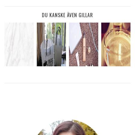
DU KANSKE ÄVEN GILLAR
MINDRE
KOLHYDRATER
GLOSSYBOX
CHURCHILL
LINAS
MEN INTE
X ELEMIS
ARMS
INSPIRATIONSKASSE
MINDRE GOTT
FÖR DET
LÄS
LÄS
LÄS MER
MER
MER
LÄS
MER