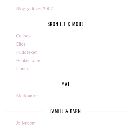
Bloggarkivet 2007-
SKÖNHET & MODE
Cellbes
Ellos
Hudoteket
Hunkemöller
Lindex
MAT
Matkomfort
FAMILJ & BARN
Jollyroom