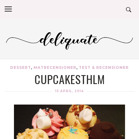
DESSERT
,
MATRECENSIONER
,
TEST & RECENSIONER
CUPCAKESTHLM
13 APRIL, 2014