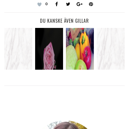
0
DU KANSKE ÄVEN GILLAR
REDDVILLE &
UGNSBAKADE
FRUKOST
ROSA SKROT PÅ
LAGAR
ÄPPLEN
PÅ SÄNGEN
INTERNATIONELLA
FREDAGSMIDDAG
KVINNODAGEN
LÄS
LÄS
LÄS MER
MER
MER