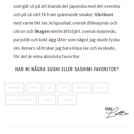
som går ut på att blanda det japanska med det svenska
och på så sätt få fram spännande smaker.
Västkust
med varmrökt lax, krispsallad, svensk dillmajonäs och
citron och
Skagen
med kräftstjärt, svensk majonnäs,
purjolök och kokt ägg låter som något jag skulle tycka
om. Annars så brukar jag bara köpa lax och avokado,
för det är mina absoluta favoriter.
HAR NI NÅGRA SUSHI ELLER SASHIMI-FAVORITER?
AVOKADO
JAPAN
LAX
MAT
SASHIMI
SUSHI
SUSHI OF SWEDEN
SVERIGE
UPPSALA