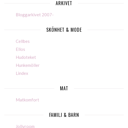
ARKIVET
Bloggarkivet 2007-
SKÖNHET & MODE
Cellbes
Ellos
Hudoteket
Hunkemöller
Lindex
MAT
Matkomfort
FAMILJ & BARN
Jollyroom